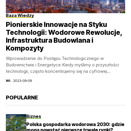
Baza Wiedzy
Pionierskie Innowacje na Styku
Technologii: Wodorowe Rewolucje,
Infrastruktura Budowlana i
Kompozyty
Wprowadzenie do Postępu Technologicznego w
Budownictwie i Energetyce Kiedy myślimy o przyszłości
technologii, często koncentrujemy się na cyfrowej
rewolucji i rosnącej mocy komputacyjnej....
WI
2023-09-09
POPULARNE
Biznes
Polska gospodarka wodorowa 2030: gdzie
mogą powstać pierwsze trwałe rynki?