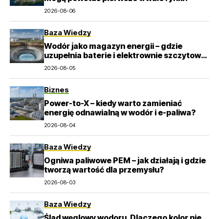
2026-08-06
Baza Wiedzy
Wodór jako magazyn energii – gdzie
uzupełnia baterie i elektrownie szczytowo-
pompowe?
2026-08-05
Biznes
Power-to-X – kiedy warto zamieniać
energię odnawialną w wodór i e-paliwa?
2026-08-04
Baza Wiedzy
Ogniwa paliwowe PEM – jak działają i gdzie
tworzą wartość dla przemysłu?
2026-08-03
Baza Wiedzy
Ślad węglowy wodoru. Dlaczego kolor nie