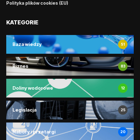
Polityka plików cookies (EU)
KATEGORIE
Baza wiedzy
51
Biznes
83
Doliny wodorowe
12
Legislacja
25
Nabory i przetargi
20