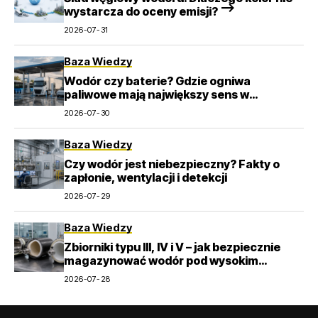
wystarcza do oceny emisji? –>
2026-07-31
Baza Wiedzy
Wodór czy baterie? Gdzie ogniwa
paliwowe mają największy sens w
transporcie
2026-07-30
Baza Wiedzy
Czy wodór jest niebezpieczny? Fakty o
zapłonie, wentylacji i detekcji
2026-07-29
Baza Wiedzy
Zbiorniki typu III, IV i V – jak bezpiecznie
magazynować wodór pod wysokim
ciśnieniem?
2026-07-28