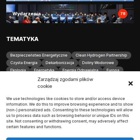
Wydarzenia
78
TEMATYKA
Bezpieczeństwo Energetyczne
Clean Hydrogen Partnership
Czysta Energia
Dekarbonizacja
Doliny Wodorowe
Ekologia
Energetyka
Energia Odnawialna
Europa
Gospodarka Wodorowa
H2
Hydrogen Europe
Zarządzaj zgodami plików
Infrastruktura
Infrastruktura Wodorowa
Innowacje
cookie
Inwestycje
Komisja Europejska
Konferencja
We use technologies like cookies to store and/or access device
Magazynowanie Energii
Magazynowanie Wodoru
information. We do this to improve browsing experience and to show
Małopolska
Neutralność Klimatyczna
(non-) personalized ads. Consenting to these technologies will allow
Odnawialne Źródła Energii
Ogniwa Paliwowe
Orlen
us to process data such as browsing behavior or unique IDs on this
site. Not consenting or withdrawing consent, may adversely affect
OZE
Polska
Produkcja Wodoru
Przemysł
certain features and functions.
Przemysł Wodorowy
Stacje Tankowania Wodoru
Technologia Wodorowa
Technologie Wodorowe