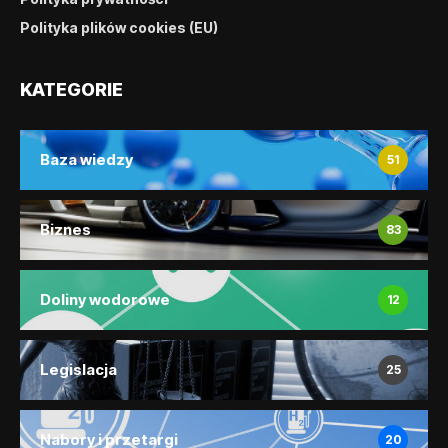
Polityka plików cookies (EU)
KATEGORIE
Baza wiedzy
51
Biznes
83
Doliny wodorowe
12
Legislacja
25
Nabory i przetargi
20