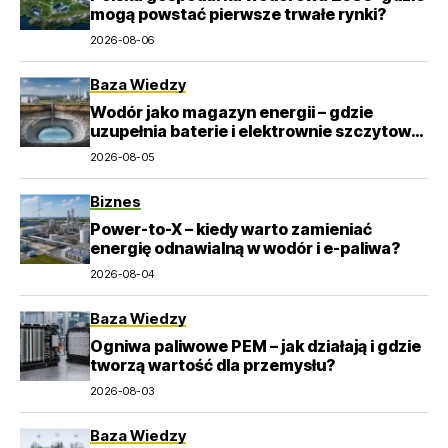
mogą powstać pierwsze trwałe rynki?
2026-08-06
Baza Wiedzy
Wodór jako magazyn energii – gdzie
uzupełnia baterie i elektrownie szczytowo-
pompowe?
2026-08-05
Biznes
Power-to-X – kiedy warto zamieniać
energię odnawialną w wodór i e-paliwa?
2026-08-04
Baza Wiedzy
Ogniwa paliwowe PEM – jak działają i gdzie
tworzą wartość dla przemysłu?
2026-08-03
Baza Wiedzy