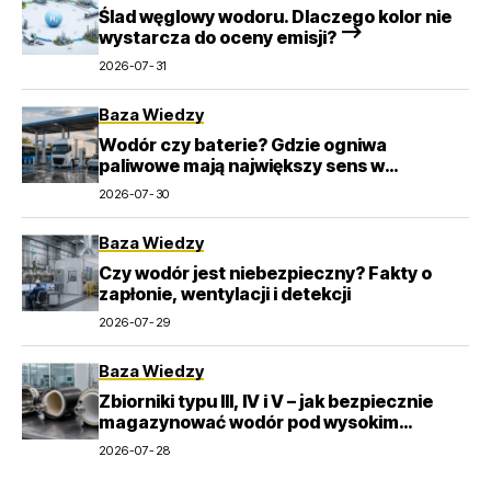
Ślad węglowy wodoru. Dlaczego kolor nie
wystarcza do oceny emisji? –>
2026-07-31
Baza Wiedzy
Wodór czy baterie? Gdzie ogniwa
paliwowe mają największy sens w
transporcie
2026-07-30
Baza Wiedzy
Czy wodór jest niebezpieczny? Fakty o
zapłonie, wentylacji i detekcji
2026-07-29
Baza Wiedzy
Zbiorniki typu III, IV i V – jak bezpiecznie
magazynować wodór pod wysokim
ciśnieniem?
2026-07-28