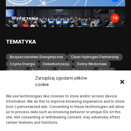
Wydarzenia
78
TEMATYKA
Bezpieczeństwo Energetyczne
Clean Hydrogen Partnership
Czysta Energia
Dekarbonizacja
Doliny Wodorowe
Ekologia
Energetyka
Energia Odnawialna
Europa
Zarządzaj zgodami plików
Gospodarka Wodorowa
H2
Hydrogen Europe
cookie
Infrastruktura
Infrastruktura Wodorowa
Innowacje
Inwestycje
Komisja Europejska
Konferencja
We use technologies like cookies to store and/or access device
Magazynowanie Energii
Magazynowanie Wodoru
information. We do this to improve browsing experience and to show
Małopolska
Neutralność Klimatyczna
(non-) personalized ads. Consenting to these technologies will allow
us to process data such as browsing behavior or unique IDs on this
Odnawialne Źródła Energii
Ogniwa Paliwowe
Orlen
site. Not consenting or withdrawing consent, may adversely affect
OZE
Polska
Produkcja Wodoru
Przemysł
certain features and functions.
Przemysł Wodorowy
Stacje Tankowania Wodoru