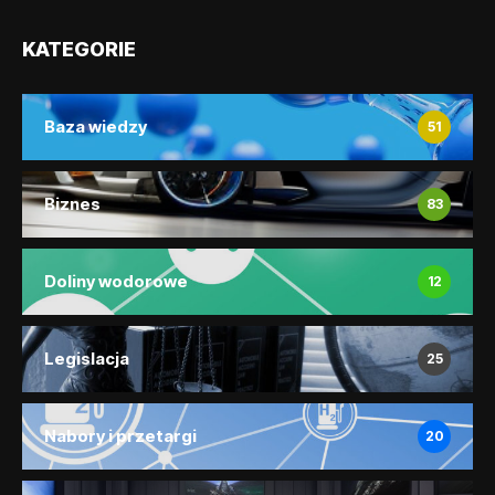
KATEGORIE
Baza wiedzy
51
Biznes
83
Doliny wodorowe
12
Legislacja
25
Nabory i przetargi
20