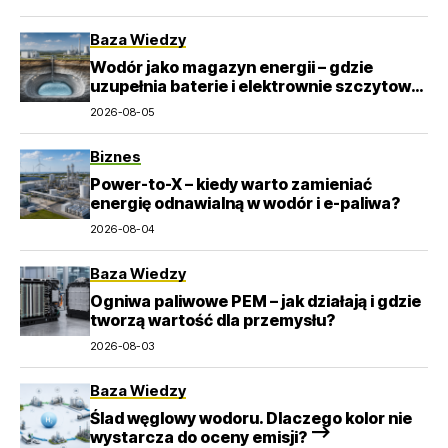
Baza Wiedzy
Wodór jako magazyn energii – gdzie
uzupełnia baterie i elektrownie szczytowo-
pompowe?
2026-08-05
Biznes
Power-to-X – kiedy warto zamieniać
energię odnawialną w wodór i e-paliwa?
2026-08-04
Baza Wiedzy
Ogniwa paliwowe PEM – jak działają i gdzie
tworzą wartość dla przemysłu?
2026-08-03
Baza Wiedzy
Ślad węglowy wodoru. Dlaczego kolor nie
wystarcza do oceny emisji? –>