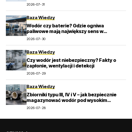
2026-07-31
Baza Wiedzy
Wodór czy baterie? Gdzie ogniwa
paliwowe mają największy sens w
transporcie
2026-07-30
Baza Wiedzy
Czy wodór jest niebezpieczny? Fakty o
zapłonie, wentylacji i detekcji
2026-07-29
Baza Wiedzy
Zbiorniki typu III, IV i V – jak bezpiecznie
magazynować wodór pod wysokim
ciśnieniem?
2026-07-28