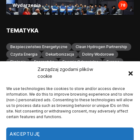
Wydarzenia
78
TEMATYKA
Bezpieczeństwo Energetyczne
Clean Hydrogen Partnership
Czysta Energia
Dekarbonizacja
Doliny Wodorowe
Ekologia
Energetyka
Energia Odnawialna
Europa
Zarządzaj zgodami plików
Gospodarka Wodorowa
H2
Hydrogen Europe
cookie
Infrastruktura
Infrastruktura Wodorowa
Innowacje
Inwestycje
Komisja Europejska
Konferencja
We use technologies like cookies to store and/or access device
Magazynowanie Energii
Magazynowanie Wodoru
information. We do this to improve browsing experience and to show
Małopolska
Neutralność Klimatyczna
(non-) personalized ads. Consenting to these technologies will allow
us to process data such as browsing behavior or unique IDs on this
Odnawialne Źródła Energii
Ogniwa Paliwowe
Orlen
site. Not consenting or withdrawing consent, may adversely affect
OZE
Polska
Produkcja Wodoru
Przemysł
certain features and functions.
Przemysł Wodorowy
Stacje Tankowania Wodoru
Technologia Wodorowa
Technologie Wodorowe
AKCEPTUJĘ
Transformacja Energetyczna
Transport