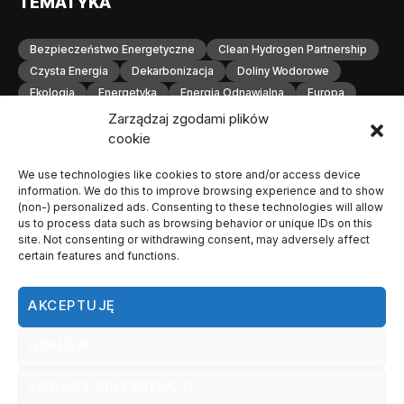
TEMATYKA
Bezpieczeństwo Energetyczne
Clean Hydrogen Partnership
Czysta Energia
Dekarbonizacja
Doliny Wodorowe
Ekologia
Energetyka
Energia Odnawialna
Europa
Gospodarka Wodorowa
H2
Hydrogen Europe
Zarządzaj zgodami plików
Infrastruktura
Infrastruktura Wodorowa
Innowacje
cookie
Inwestycje
Komisja Europejska
Konferencja
We use technologies like cookies to store and/or access device
Magazynowanie Energii
Magazynowanie Wodoru
information. We do this to improve browsing experience and to show
Małopolska
Neutralność Klimatyczna
(non-) personalized ads. Consenting to these technologies will allow
Odnawialne Źródła Energii
Ogniwa Paliwowe
Orlen
us to process data such as browsing behavior or unique IDs on this
site. Not consenting or withdrawing consent, may adversely affect
OZE
Polska
Produkcja Wodoru
Przemysł
certain features and functions.
Przemysł Wodorowy
Stacje Tankowania Wodoru
Technologia Wodorowa
Technologie Wodorowe
AKCEPTUJĘ
Transformacja Energetyczna
Transport
Transport Wodorowy
Unia Europejska
Wodorowa
ODMÓW
Wodorowe
Wodór
Zielona Energia
Zielona Transformacja
Zielony Wodór
ZOBACZ PREFERENCJE
Zrównoważona Energia
Zrównoważony Rozwój