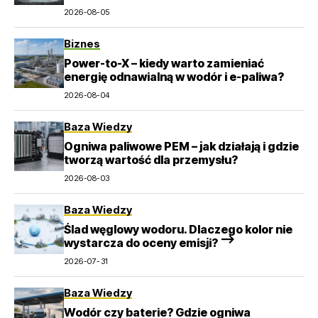
pompowe?
2026-08-05
Biznes
Power-to-X – kiedy warto zamieniać
energię odnawialną w wodór i e-paliwa?
2026-08-04
Baza Wiedzy
Ogniwa paliwowe PEM – jak działają i gdzie
tworzą wartość dla przemysłu?
2026-08-03
Baza Wiedzy
Ślad węglowy wodoru. Dlaczego kolor nie
wystarcza do oceny emisji? –>
2026-07-31
Baza Wiedzy
Wodór czy baterie? Gdzie ogniwa