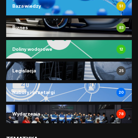
Baza wiedzy
51
Biznes
83
Doliny wodorowe
12
Legislacja
25
Nabory i przetargi
20
Wydarzenia
78