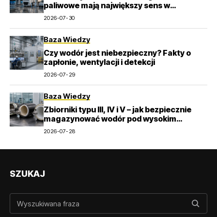
paliwowe mają największy sens w
transporcie
2026-07-30
Baza Wiedzy
Czy wodór jest niebezpieczny? Fakty o
zapłonie, wentylacji i detekcji
2026-07-29
Baza Wiedzy
Zbiorniki typu III, IV i V – jak bezpiecznie
magazynować wodór pod wysokim
ciśnieniem?
2026-07-28
SZUKAJ