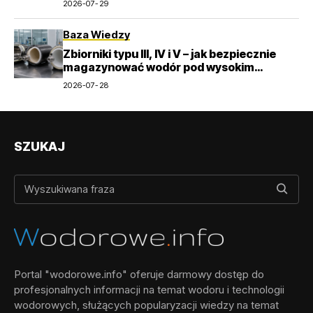
2026-07-29
Baza Wiedzy
Zbiorniki typu III, IV i V – jak bezpiecznie
magazynować wodór pod wysokim
ciśnieniem?
2026-07-28
SZUKAJ
Portal "wodorowe.info" oferuje darmowy dostęp do
profesjonalnych informacji na temat wodoru i technologii
wodorowych, służących popularyzacji wiedzy na temat