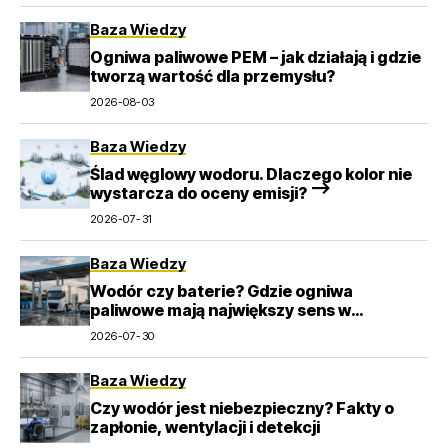
Baza Wiedzy
Ogniwa paliwowe PEM – jak działają i gdzie
tworzą wartość dla przemysłu?
2026-08-03
Baza Wiedzy
Ślad węglowy wodoru. Dlaczego kolor nie
wystarcza do oceny emisji? –>
2026-07-31
Baza Wiedzy
Wodór czy baterie? Gdzie ogniwa
paliwowe mają największy sens w
transporcie
2026-07-30
Baza Wiedzy
Czy wodór jest niebezpieczny? Fakty o
zapłonie, wentylacji i detekcji