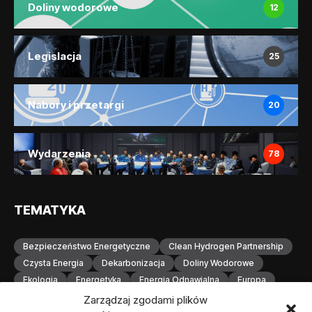
Doliny wodorowe
12
Legislacja
25
Nabory i przetargi
20
Wydarzenia
78
TEMATYKA
Bezpieczeństwo Energetyczne
Clean Hydrogen Partnership
Czysta Energia
Dekarbonizacja
Doliny Wodorowe
Ekologia
Energetyka
Energia Odnawialna
Europa
Gospodarka Wodorowa
H2
Hydrogen Europe
Zarządzaj zgodami plików