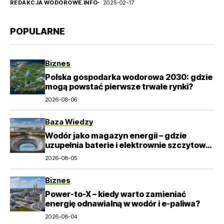
REDAKCJA WODOROWE.INFO
2025-02-17
POPULARNE
Biznes
Polska gospodarka wodorowa 2030: gdzie
mogą powstać pierwsze trwałe rynki?
2026-08-06
Baza Wiedzy
Wodór jako magazyn energii – gdzie
uzupełnia baterie i elektrownie szczytowo-
pompowe?
2026-08-05
Biznes
Power-to-X – kiedy warto zamieniać
energię odnawialną w wodór i e-paliwa?
2026-08-04