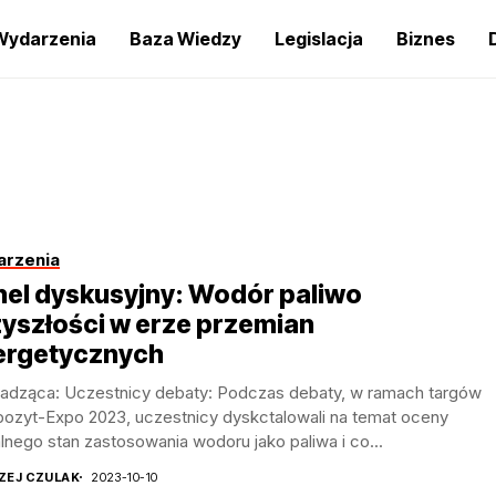
Wydarzenia
Baza Wiedzy
Legislacja
Biznes
rzenia
nel dyskusyjny: Wodór paliwo
yszłości w erze przemian
ergetycznych
adząca: Uczestnicy debaty: Podczas debaty, w ramach targów
ozyt-Expo 2023, uczestnicy dyskctalowali na temat oceny
lnego stan zastosowania wodoru jako paliwa i co...
ZEJ CZULAK
2023-10-10