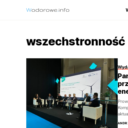
wszechstronność
Wyda
Pa
prz
en
Prow
Komp
aktua
ANDR