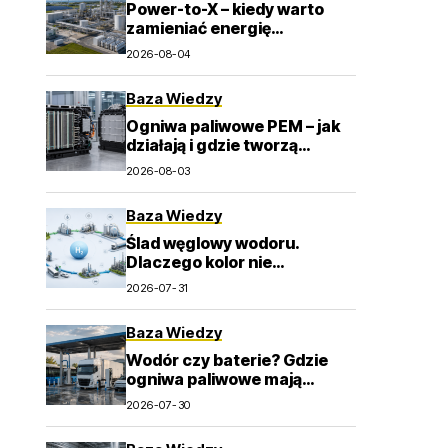
Power-to-X – kiedy warto
zamieniać energię
odnawialną w wodór i e-
2026-08-04
paliwa?
Baza Wiedzy
Ogniwa paliwowe PEM – jak
działają i gdzie tworzą
wartość dla przemysłu?
2026-08-03
Baza Wiedzy
Ślad węglowy wodoru.
Dlaczego kolor nie
wystarcza do oceny emisji? –
2026-07-31
>
Baza Wiedzy
Wodór czy baterie? Gdzie
ogniwa paliwowe mają
największy sens w
2026-07-30
transporcie