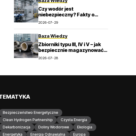
Baza Wiedzy
Czy wodór jest
niebezpieczny? Fakty o
zapłonie, wentylacji i detekcji
2026-07-29
Baza Wiedzy
Zbiorniki typu III, IV i V – jak
bezpiecznie magazynować
wodór pod wysokim
2026-07-28
ciśnieniem?
TEMATYKA
Bezpieczeństwo Energetyczne
Clean Hydrogen Partnership
Czysta Energia
Dekarbonizacja
Doliny Wodorowe
Ekologia
Energetyka
Energia Odnawialna
Europa