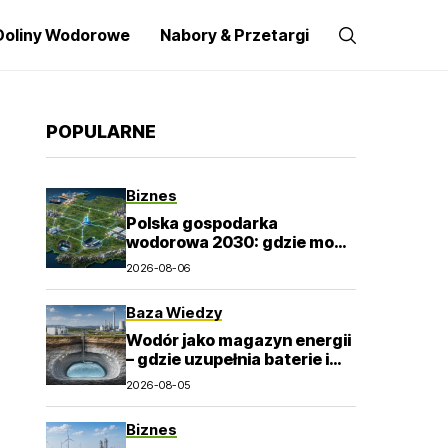
Doliny Wodorowe
Nabory & Przetargi
POPULARNE
Biznes
Polska gospodarka
wodorowa 2030: gdzie mogą
powstać pierwsze trwałe
2026-08-06
rynki?
Baza Wiedzy
Wodór jako magazyn energii
– gdzie uzupełnia baterie i
elektrownie szczytowo-
2026-08-05
pompowe?
Biznes