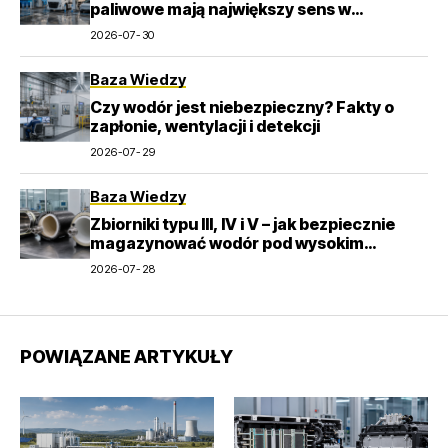
paliwowe mają największy sens w
transporcie
2026-07-30
Baza Wiedzy
Czy wodór jest niebezpieczny? Fakty o
zapłonie, wentylacji i detekcji
2026-07-29
Baza Wiedzy
Zbiorniki typu III, IV i V – jak bezpiecznie
magazynować wodór pod wysokim
ciśnieniem?
2026-07-28
POWIĄZANE ARTYKUŁY