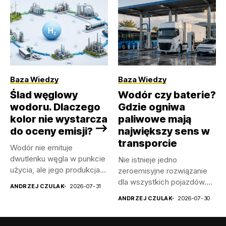
Baza Wiedzy
Baza Wiedzy
Ślad węglowy
Wodór czy baterie?
wodoru. Dlaczego
Gdzie ogniwa
kolor nie wystarcza
paliwowe mają
do oceny emisji? –>
największy sens w
transporcie
Wodór nie emituje
dwutlenku węgla w punkcie
Nie istnieje jedno
użycia, ale jego produkcja
zeroemisyjne rozwiązanie
i...
dla wszystkich pojazdów.
ANDRZEJ CZULAK
2026-07-31
Baterie są bardzo
ANDRZEJ CZULAK
2026-07-30
efektywne,...