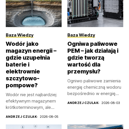
Baza Wiedzy
Baza Wiedzy
Wodór jako
Ogniwa paliwowe
magazyn energii –
PEM – jak działają i
gdzie uzupełnia
gdzie tworzą
baterie i
wartość dla
elektrownie
przemysłu?
szczytowo-
Ogniwo paliwowe zamienia
pompowe?
energię chemiczną wodoru
bezpośrednio w energię
Wodór nie jest najbardziej
elektryczną. Największą
efektywnym magazynem
ANDRZEJ CZULAK
2026-08-03
wartość...
krótkoterminowym, ale
może przechowywać
ANDRZEJ CZULAK
2026-08-05
bardzo duże...