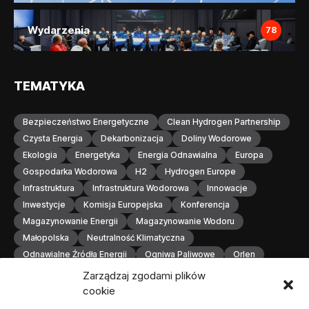
Wydarzenia
78
TEMATYKA
Bezpieczeństwo Energetyczne
Clean Hydrogen Partnership
Czysta Energia
Dekarbonizacja
Doliny Wodorowe
Ekologia
Energetyka
Energia Odnawialna
Europa
Gospodarka Wodorowa
H2
Hydrogen Europe
Infrastruktura
Infrastruktura Wodorowa
Innowacje
Inwestycje
Komisja Europejska
Konferencja
Magazynowanie Energii
Magazynowanie Wodoru
Małopolska
Neutralność Klimatyczna
Odnawialne Źródła Energii
Ogniwa Paliwowe
Orlen
OZE
Polska
Produkcja Wodoru
Przemysł
Zarządzaj zgodami plików
Przemysł Wodorowy
Stacje Tankowania Wodoru
cookie
Technologia Wodorowa
Technologie Wodorowe