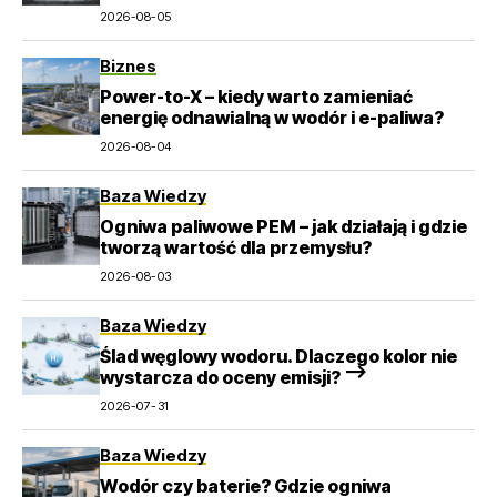
pompowe?
2026-08-05
Biznes
Power-to-X – kiedy warto zamieniać
energię odnawialną w wodór i e-paliwa?
2026-08-04
Baza Wiedzy
Ogniwa paliwowe PEM – jak działają i gdzie
tworzą wartość dla przemysłu?
2026-08-03
Baza Wiedzy
Ślad węglowy wodoru. Dlaczego kolor nie
wystarcza do oceny emisji? –>
2026-07-31
Baza Wiedzy
Wodór czy baterie? Gdzie ogniwa