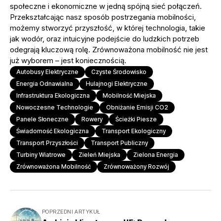
społeczne i ekonomiczne w jedną spójną sieć połączeń.
Przekształcając nasz sposób postrzegania mobilności,
możemy stworzyć przyszłość, w której technologia, takie
jak wodór, oraz intuicyjne podejście do ludzkich potrzeb
odegrają kluczową rolę. Zrównoważona mobilność nie jest
już wyborem – jest koniecznością.
Autobusy Elektryczne
Czyste Środowisko
Energia Odnawialna
Hulajnogi Elektryczne
Infrastruktura Ekologiczna
Mobilność Miejska
Nowoczesne Technologie
Obniżanie Emisji CO2
Panele Słoneczne
Rowery
Ścieżki Piesze
Świadomość Ekologiczna
Transport Ekologiczny
Transport Przyszłości
Transport Publiczny
Turbiny Wiatrowe
Zieleń Miejska
Zielona Energia
Zrównoważona Mobilność
Zrównoważony Rozwój
POPRZEDNI ARTYKUŁ