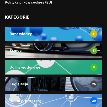
Polityka plików cookies (EU)
KATEGORIE
Baza wiedzy
51
Biznes
83
Doliny wodorowe
12
Legislacja
25
Nabory i przetargi
20