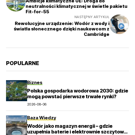
Ambicje klimatyczne UE: Droga do
neutralności klimatycznej w świetle pakietu
Fit-for-55
NASTĘPNY ARTYKUŁ
Rewolucyjne urządzenie: Wodór z wody i
światła słonecznego dzięki naukowcom z
Cambridge
POPULARNE
Biznes
Polska gospodarka wodorowa 2030: gdzie
mogą powstać pierwsze trwałe rynki?
2026-08-06
Baza Wiedzy
Wodór jako magazyn energii – gdzie
uzupełnia baterie i elektrownie szczytowo-