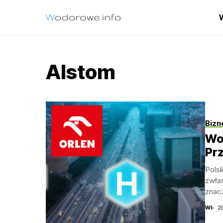
Alstom
Bizn
Wod
Prz
Polsk
zwła
znac
WI
2