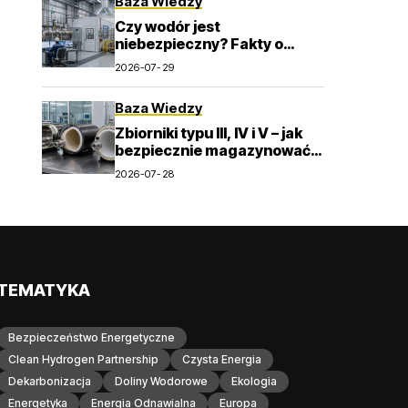
Baza Wiedzy
Czy wodór jest
niebezpieczny? Fakty o
zapłonie, wentylacji i detekcji
2026-07-29
Baza Wiedzy
Zbiorniki typu III, IV i V – jak
bezpiecznie magazynować
wodór pod wysokim
2026-07-28
ciśnieniem?
TEMATYKA
Bezpieczeństwo Energetyczne
Clean Hydrogen Partnership
Czysta Energia
Dekarbonizacja
Doliny Wodorowe
Ekologia
Energetyka
Energia Odnawialna
Europa