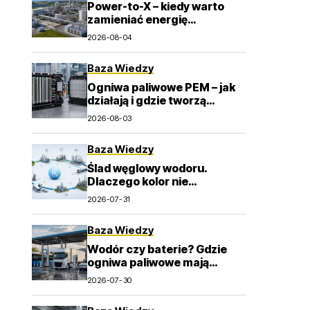
Power-to-X – kiedy warto
zamieniać energię
odnawialną w wodór i e-
2026-08-04
paliwa?
Baza Wiedzy
Ogniwa paliwowe PEM – jak
działają i gdzie tworzą
wartość dla przemysłu?
2026-08-03
Baza Wiedzy
Ślad węglowy wodoru.
Dlaczego kolor nie
wystarcza do oceny emisji? –
2026-07-31
>
Baza Wiedzy
Wodór czy baterie? Gdzie
ogniwa paliwowe mają
największy sens w
2026-07-30
transporcie