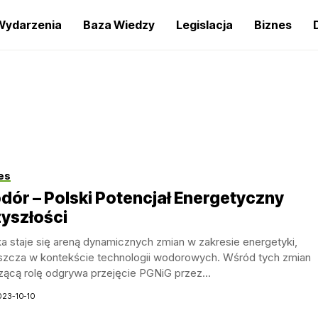
Wydarzenia
Baza Wiedzy
Legislacja
Biznes
es
ór – Polski Potencjał Energetyczny
yszłości
a staje się areną dynamicznych zmian w zakresie energetyki,
szcza w kontekście technologii wodorowych. Wśród tych zmian
zącą rolę odgrywa przejęcie PGNiG przez...
023-10-10