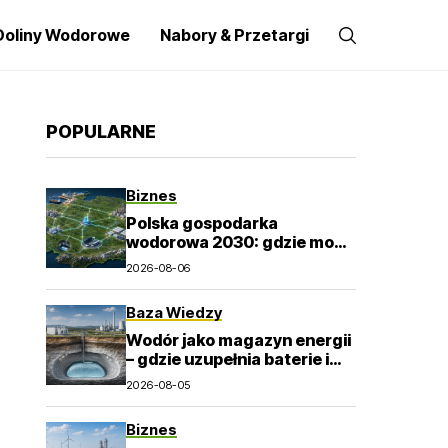
Doliny Wodorowe
Nabory & Przetargi
POPULARNE
Biznes
Polska gospodarka
wodorowa 2030: gdzie mogą
powstać pierwsze trwałe
2026-08-06
rynki?
Baza Wiedzy
Wodór jako magazyn energii
– gdzie uzupełnia baterie i
elektrownie szczytowo-
2026-08-05
pompowe?
Biznes