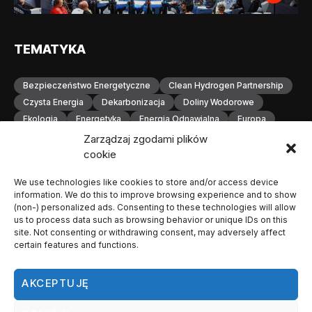
TEMATYKA
Bezpieczeństwo Energetyczne
Clean Hydrogen Partnership
Czysta Energia
Dekarbonizacja
Doliny Wodorowe
Ekologia
Energetyka
Energia Odnawialna
Europa
Gospodarka Wodorowa
H2
Hydrogen Europe
Zarządzaj zgodami plików
Infrastruktura
Infrastruktura Wodorowa
Innowacje
cookie
Inwestycje
Komisja Europejska
Konferencja
We use technologies like cookies to store and/or access device
Magazynowanie Energii
Magazynowanie Wodoru
information. We do this to improve browsing experience and to show
Małopolska
Neutralność Klimatyczna
(non-) personalized ads. Consenting to these technologies will allow
Odnawialne Źródła Energii
Ogniwa Paliwowe
Orlen
us to process data such as browsing behavior or unique IDs on this
site. Not consenting or withdrawing consent, may adversely affect
OZE
Polska
Produkcja Wodoru
Przemysł
certain features and functions.
Przemysł Wodorowy
Stacje Tankowania Wodoru
Technologia Wodorowa
Technologie Wodorowe
AKCEPTUJĘ
Transformacja Energetyczna
Transport
Transport Wodorowy
Unia Europejska
Wodorowa