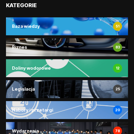
KATEGORIE
Baza wiedzy
51
Biznes
83
Doliny wodorowe
12
Legislacja
25
Nabory i przetargi
20
Wydarzenia
78