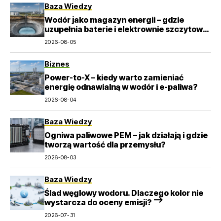
Baza Wiedzy
Wodór jako magazyn energii – gdzie
uzupełnia baterie i elektrownie szczytowo-
pompowe?
2026-08-05
Biznes
Power-to-X – kiedy warto zamieniać
energię odnawialną w wodór i e-paliwa?
2026-08-04
Baza Wiedzy
Ogniwa paliwowe PEM – jak działają i gdzie
tworzą wartość dla przemysłu?
2026-08-03
Baza Wiedzy
Ślad węglowy wodoru. Dlaczego kolor nie
wystarcza do oceny emisji? –>
2026-07-31