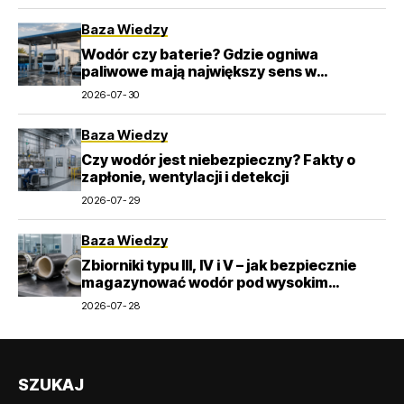
Baza Wiedzy
Wodór czy baterie? Gdzie ogniwa
paliwowe mają największy sens w
transporcie
2026-07-30
Baza Wiedzy
Czy wodór jest niebezpieczny? Fakty o
zapłonie, wentylacji i detekcji
2026-07-29
Baza Wiedzy
Zbiorniki typu III, IV i V – jak bezpiecznie
magazynować wodór pod wysokim
ciśnieniem?
2026-07-28
SZUKAJ