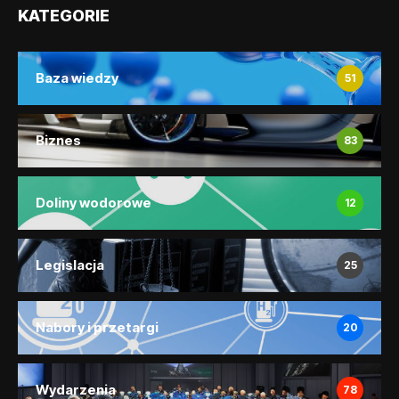
KATEGORIE
Baza wiedzy
51
Biznes
83
Doliny wodorowe
12
Legislacja
25
Nabory i przetargi
20
Wydarzenia
78