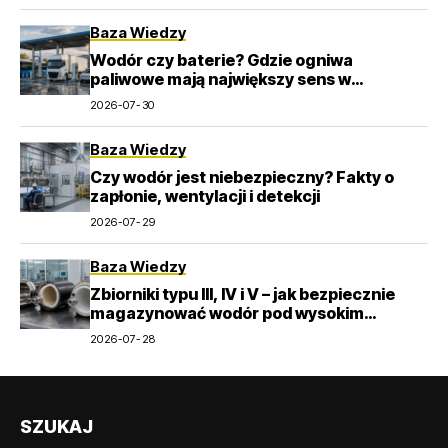
Baza Wiedzy
Wodór czy baterie? Gdzie ogniwa
paliwowe mają największy sens w
transporcie
2026-07-30
Baza Wiedzy
Czy wodór jest niebezpieczny? Fakty o
zapłonie, wentylacji i detekcji
2026-07-29
Baza Wiedzy
Zbiorniki typu III, IV i V – jak bezpiecznie
magazynować wodór pod wysokim
ciśnieniem?
2026-07-28
SZUKAJ