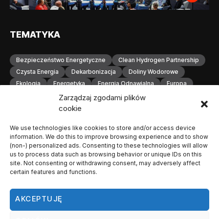
TEMATYKA
Bezpieczeństwo Energetyczne
Clean Hydrogen Partnership
Czysta Energia
Dekarbonizacja
Doliny Wodorowe
Ekologia
Energetyka
Energia Odnawialna
Europa
Gospodarka Wodorowa
H2
Hydrogen Europe
Zarządzaj zgodami plików
Infrastruktura
Infrastruktura Wodorowa
Innowacje
cookie
Inwestycje
Komisja Europejska
Konferencja
We use technologies like cookies to store and/or access device
Magazynowanie Energii
Magazynowanie Wodoru
information. We do this to improve browsing experience and to show
Małopolska
Neutralność Klimatyczna
(non-) personalized ads. Consenting to these technologies will allow
Odnawialne Źródła Energii
Ogniwa Paliwowe
Orlen
us to process data such as browsing behavior or unique IDs on this
site. Not consenting or withdrawing consent, may adversely affect
OZE
Polska
Produkcja Wodoru
Przemysł
certain features and functions.
Przemysł Wodorowy
Stacje Tankowania Wodoru
Technologia Wodorowa
Technologie Wodorowe
AKCEPTUJĘ
Transformacja Energetyczna
Transport
Transport Wodorowy
Unia Europejska
Wodorowa