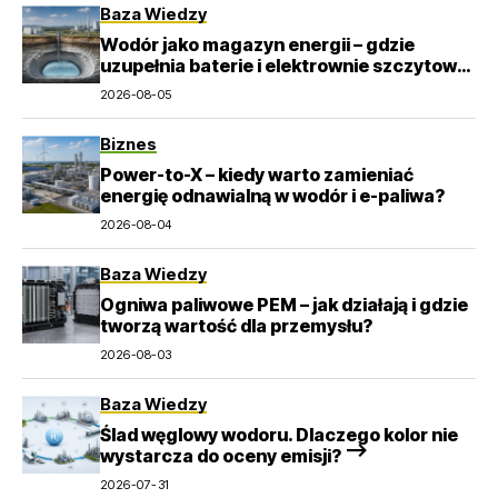
Baza Wiedzy
Wodór jako magazyn energii – gdzie
uzupełnia baterie i elektrownie szczytowo-
pompowe?
2026-08-05
Biznes
Power-to-X – kiedy warto zamieniać
energię odnawialną w wodór i e-paliwa?
2026-08-04
Baza Wiedzy
Ogniwa paliwowe PEM – jak działają i gdzie
tworzą wartość dla przemysłu?
2026-08-03
Baza Wiedzy
Ślad węglowy wodoru. Dlaczego kolor nie
wystarcza do oceny emisji? –>
2026-07-31