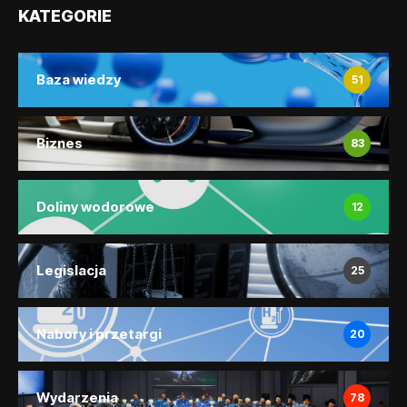
KATEGORIE
Baza wiedzy
51
Biznes
83
Doliny wodorowe
12
Legislacja
25
Nabory i przetargi
20
Wydarzenia
78