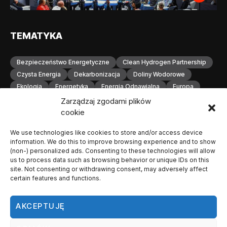
TEMATYKA
Bezpieczeństwo Energetyczne
Clean Hydrogen Partnership
Czysta Energia
Dekarbonizacja
Doliny Wodorowe
Ekologia
Energetyka
Energia Odnawialna
Europa
Gospodarka Wodorowa
H2
Hydrogen Europe
Zarządzaj zgodami plików
Infrastruktura
Infrastruktura Wodorowa
Innowacje
cookie
Inwestycje
Komisja Europejska
Konferencja
We use technologies like cookies to store and/or access device
Magazynowanie Energii
Magazynowanie Wodoru
information. We do this to improve browsing experience and to show
Małopolska
Neutralność Klimatyczna
(non-) personalized ads. Consenting to these technologies will allow
Odnawialne Źródła Energii
Ogniwa Paliwowe
Orlen
us to process data such as browsing behavior or unique IDs on this
site. Not consenting or withdrawing consent, may adversely affect
OZE
Polska
Produkcja Wodoru
Przemysł
certain features and functions.
Przemysł Wodorowy
Stacje Tankowania Wodoru
Technologia Wodorowa
Technologie Wodorowe
AKCEPTUJĘ
Transformacja Energetyczna
Transport
Transport Wodorowy
Unia Europejska
Wodorowa