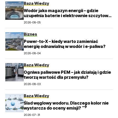
Baza Wiedzy
Wodór jako magazyn energii – gdzie
uzupełnia baterie i elektrownie szczytowo-
pompowe?
2026-08-05
Biznes
Power-to-X – kiedy warto zamieniać
energię odnawialną w wodór i e-paliwa?
2026-08-04
Baza Wiedzy
Ogniwa paliwowe PEM – jak działają i gdzie
tworzą wartość dla przemysłu?
2026-08-03
Baza Wiedzy
Ślad węglowy wodoru. Dlaczego kolor nie
wystarcza do oceny emisji? –>
2026-07-31