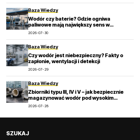
Baza Wiedzy
Wodór czy baterie? Gdzie ogniwa
paliwowe mają największy sens w
transporcie
2026-07-30
Baza Wiedzy
Czy wodór jest niebezpieczny? Fakty o
zapłonie, wentylacji i detekcji
2026-07-29
Baza Wiedzy
Zbiorniki typu III, IV i V – jak bezpiecznie
magazynować wodór pod wysokim
ciśnieniem?
2026-07-28
SZUKAJ