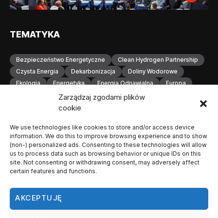
TEMATYKA
Bezpieczeństwo Energetyczne
Clean Hydrogen Partnership
Czysta Energia
Dekarbonizacja
Doliny Wodorowe
Ekologia
Energetyka
Energia Odnawialna
Europa
Gospodarka Wodorowa
H2
Hydrogen Europe
Zarządzaj zgodami plików
Infrastruktura
Infrastruktura Wodorowa
Innowacje
cookie
Inwestycje
Komisja Europejska
Konferencja
We use technologies like cookies to store and/or access device
Magazynowanie Energii
Magazynowanie Wodoru
information. We do this to improve browsing experience and to show
Małopolska
Neutralność Klimatyczna
(non-) personalized ads. Consenting to these technologies will allow
Odnawialne Źródła Energii
Ogniwa Paliwowe
Orlen
us to process data such as browsing behavior or unique IDs on this
site. Not consenting or withdrawing consent, may adversely affect
OZE
Polska
Produkcja Wodoru
Przemysł
certain features and functions.
Przemysł Wodorowy
Stacje Tankowania Wodoru
Technologia Wodorowa
Technologie Wodorowe
AKCEPTUJĘ
Transformacja Energetyczna
Transport
Transport Wodorowy
Unia Europejska
Wodorowa