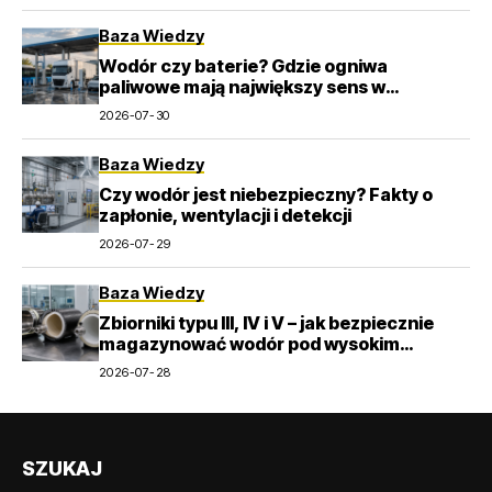
Baza Wiedzy
Wodór czy baterie? Gdzie ogniwa
paliwowe mają największy sens w
transporcie
2026-07-30
Baza Wiedzy
Czy wodór jest niebezpieczny? Fakty o
zapłonie, wentylacji i detekcji
2026-07-29
Baza Wiedzy
Zbiorniki typu III, IV i V – jak bezpiecznie
magazynować wodór pod wysokim
ciśnieniem?
2026-07-28
SZUKAJ