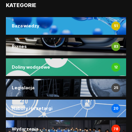
KATEGORIE
Baza wiedzy
51
Biznes
83
Doliny wodorowe
12
Legislacja
25
Nabory i przetargi
20
Wydarzenia
78