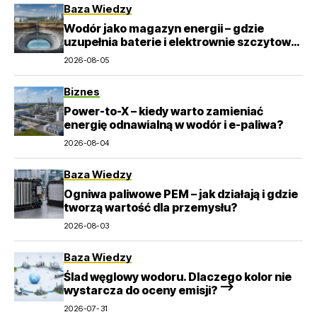
Baza Wiedzy
Wodór jako magazyn energii – gdzie
uzupełnia baterie i elektrownie szczytowo-
pompowe?
2026-08-05
Biznes
Power-to-X – kiedy warto zamieniać
energię odnawialną w wodór i e-paliwa?
2026-08-04
Baza Wiedzy
Ogniwa paliwowe PEM – jak działają i gdzie
tworzą wartość dla przemysłu?
2026-08-03
Baza Wiedzy
Ślad węglowy wodoru. Dlaczego kolor nie
wystarcza do oceny emisji? –>
2026-07-31