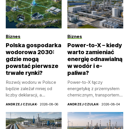
Biznes
Biznes
Polska gospodarka
Power-to-X – kiedy
wodorowa 2030:
warto zamieniać
gdzie mogą
energię odnawialną
powstać pierwsze
w wodór i e-
trwałe rynki?
paliwa?
Rozwój wodoru w Polsce
Power-to-X łączy
będzie zależał mniej od
energetykę z przemysłem
liczby deklaracji, a
chemicznym, transportem i
bardziej...
magazynowaniem. Jego
ANDRZEJ CZULAK
2026-08-06
ANDRZEJ CZULAK
2026-08-04
sens pojawia...