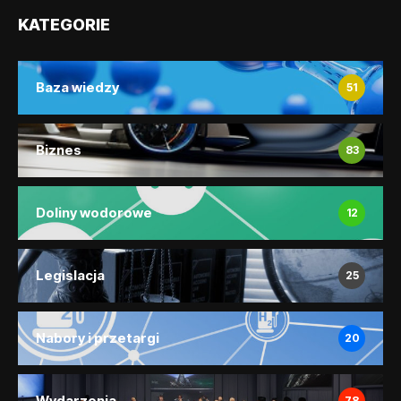
KATEGORIE
Baza wiedzy
51
Biznes
83
Doliny wodorowe
12
Legislacja
25
Nabory i przetargi
20
Wydarzenia
78