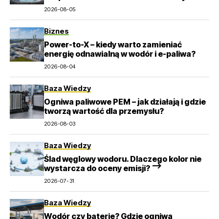
pompowe?
2026-08-05
Biznes
Power-to-X – kiedy warto zamieniać
energię odnawialną w wodór i e-paliwa?
2026-08-04
Baza Wiedzy
Ogniwa paliwowe PEM – jak działają i gdzie
tworzą wartość dla przemysłu?
2026-08-03
Baza Wiedzy
Ślad węglowy wodoru. Dlaczego kolor nie
wystarcza do oceny emisji? –>
2026-07-31
Baza Wiedzy
Wodór czy baterie? Gdzie ogniwa