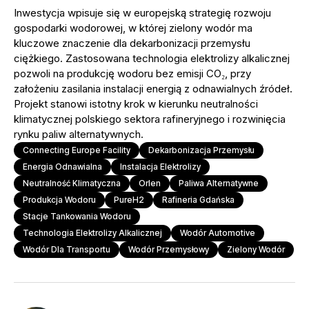
Inwestycja wpisuje się w europejską strategię rozwoju
gospodarki wodorowej, w której zielony wodór ma
kluczowe znaczenie dla dekarbonizacji przemysłu
ciężkiego. Zastosowana technologia elektrolizy alkalicznej
pozwoli na produkcję wodoru bez emisji CO₂, przy
założeniu zasilania instalacji energią z odnawialnych źródeł.
Projekt stanowi istotny krok w kierunku neutralności
klimatycznej polskiego sektora rafineryjnego i rozwinięcia
rynku paliw alternatywnych.
Connecting Europe Facility
Dekarbonizacja Przemysłu
Energia Odnawialna
Instalacja Elektrolizy
Neutralność Klimatyczna
Orlen
Paliwa Alternatywne
Produkcja Wodoru
PureH2
Rafineria Gdańska
Stacje Tankowania Wodoru
Technologia Elektrolizy Alkalicznej
Wodór Automotive
Wodór Dla Transportu
Wodór Przemysłowy
Zielony Wodór