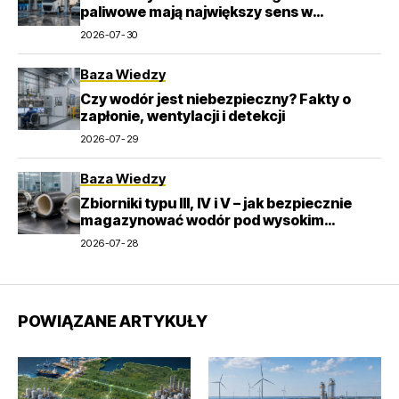
paliwowe mają największy sens w
transporcie
2026-07-30
Baza Wiedzy
Czy wodór jest niebezpieczny? Fakty o
zapłonie, wentylacji i detekcji
2026-07-29
Baza Wiedzy
Zbiorniki typu III, IV i V – jak bezpiecznie
magazynować wodór pod wysokim
ciśnieniem?
2026-07-28
POWIĄZANE ARTYKUŁY