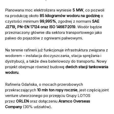
Planowana moc elektrolizera wyniesie
5 MW
, co pozwoli
na produkcję około
85 kilogramów wodoru na godzinę
o
czystości minimum
99,995%
, zgodnej z normami
SAE
J2719, PN-EN 17124 oraz ISO 14687:2019
. Wodór będzie
przeznaczony głównie dla sektora transportowego jako
paliwo do pojazdów z ogniwami paliwowymi.
Na terenie rafinerii już funkcjonuje infrastruktura związana z
wodorem – instalacja doczyszczania, stacja sprężania i
dystrybucji, a także dwa bateriowozy do transportu. Nowy
projekt obejmuje również budowę
dwóch stacji tankowania
wodoru
.
Rafineria Gdańska, o mocach przerobowych
przekraczających
10 mln ton ropy rocznie
, jest częścią joint
venture utworzonego po przejęciu Grupy LOTOS
przez
ORLEN
oraz dołączeniu
Aramco Overseas
Company
(30% udziałów).