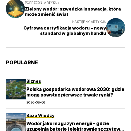
POPRZEDNI ARTYKUŁ
Zielony wodór: szwedzka innowacja, która
może zmienić świat
NASTĘPNY ARTYKUŁ
Cyfrowa certyfikacja wodoru – nowy
standard w globalnym handlu
POPULARNE
Biznes
Polska gospodarka wodorowa 2030: gdzie
mogą powstać pierwsze trwałe rynki?
2026-08-06
Baza Wiedzy
Wodór jako magazyn energii – gdzie
uzupełnia baterie i elektrownie szczytowo-