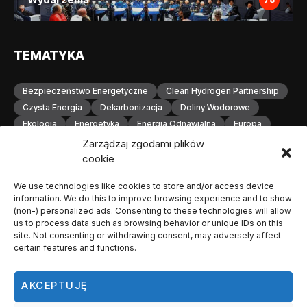
TEMATYKA
Bezpieczeństwo Energetyczne
Clean Hydrogen Partnership
Czysta Energia
Dekarbonizacja
Doliny Wodorowe
Ekologia
Energetyka
Energia Odnawialna
Europa
Gospodarka Wodorowa
H2
Hydrogen Europe
Zarządzaj zgodami plików
Infrastruktura
Infrastruktura Wodorowa
Innowacje
cookie
Inwestycje
Komisja Europejska
Konferencja
We use technologies like cookies to store and/or access device
Magazynowanie Energii
Magazynowanie Wodoru
information. We do this to improve browsing experience and to show
Małopolska
Neutralność Klimatyczna
(non-) personalized ads. Consenting to these technologies will allow
Odnawialne Źródła Energii
Ogniwa Paliwowe
Orlen
us to process data such as browsing behavior or unique IDs on this
site. Not consenting or withdrawing consent, may adversely affect
OZE
Polska
Produkcja Wodoru
Przemysł
certain features and functions.
Przemysł Wodorowy
Stacje Tankowania Wodoru
Technologia Wodorowa
Technologie Wodorowe
AKCEPTUJĘ
Transformacja Energetyczna
Transport
Transport Wodorowy
Unia Europejska
Wodorowa