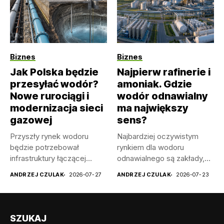
Biznes
Biznes
Jak Polska będzie
Najpierw rafinerie i
przesyłać wodór?
amoniak. Gdzie
Nowe rurociągi i
wodór odnawialny
modernizacja sieci
ma największy
gazowej
sens?
Przyszły rynek wodoru
Najbardziej oczywistym
będzie potrzebował
rynkiem dla wodoru
infrastruktury łączącej
odnawialnego są zakłady,
producentów z przemysłem
które już dziś zużywają...
ANDRZEJ CZULAK
2026-07-27
ANDRZEJ CZULAK
2026-07-23
i magazynami....
SZUKAJ