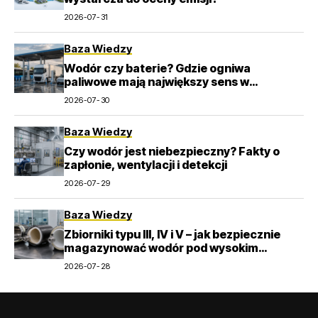
2026-07-31
Baza Wiedzy
Wodór czy baterie? Gdzie ogniwa
paliwowe mają największy sens w
transporcie
2026-07-30
Baza Wiedzy
Czy wodór jest niebezpieczny? Fakty o
zapłonie, wentylacji i detekcji
2026-07-29
Baza Wiedzy
Zbiorniki typu III, IV i V – jak bezpiecznie
magazynować wodór pod wysokim
ciśnieniem?
2026-07-28