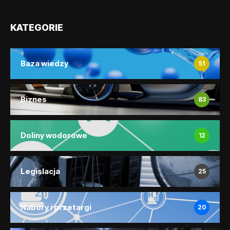
KATEGORIE
Baza wiedzy
51
Biznes
83
Doliny wodorowe
12
Legislacja
25
Nabory i przetargi
20