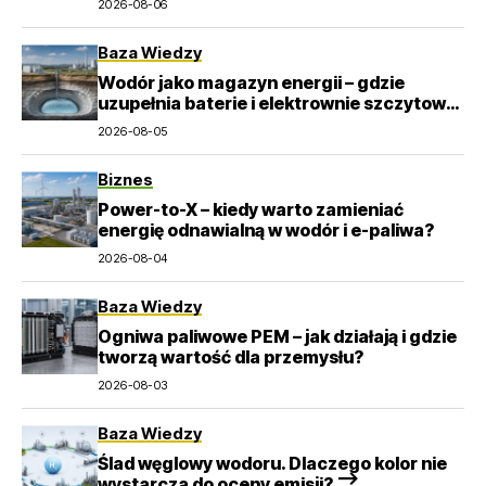
2026-08-06
Baza Wiedzy
Wodór jako magazyn energii – gdzie
uzupełnia baterie i elektrownie szczytowo-
pompowe?
2026-08-05
Biznes
Power-to-X – kiedy warto zamieniać
energię odnawialną w wodór i e-paliwa?
2026-08-04
Baza Wiedzy
Ogniwa paliwowe PEM – jak działają i gdzie
tworzą wartość dla przemysłu?
2026-08-03
Baza Wiedzy
Ślad węglowy wodoru. Dlaczego kolor nie
wystarcza do oceny emisji? –>