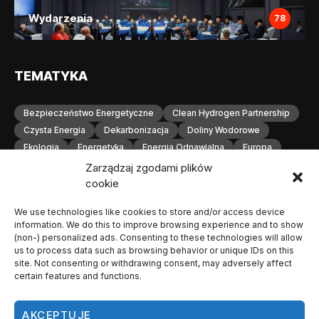
Wydarzenia
78
TEMATYKA
Bezpieczeństwo Energetyczne
Clean Hydrogen Partnership
Czysta Energia
Dekarbonizacja
Doliny Wodorowe
Ekologia
Energetyka
Energia Odnawialna
Europa
Gospodarka Wodorowa
H2
Hydrogen Europe
Zarządzaj zgodami plików
Infrastruktura
Infrastruktura Wodorowa
Innowacje
cookie
Inwestycje
Komisja Europejska
Konferencja
We use technologies like cookies to store and/or access device
Magazynowanie Energii
Magazynowanie Wodoru
information. We do this to improve browsing experience and to show
Małopolska
Neutralność Klimatyczna
(non-) personalized ads. Consenting to these technologies will allow
Odnawialne Źródła Energii
Ogniwa Paliwowe
Orlen
us to process data such as browsing behavior or unique IDs on this
site. Not consenting or withdrawing consent, may adversely affect
OZE
Polska
Produkcja Wodoru
Przemysł
certain features and functions.
Przemysł Wodorowy
Stacje Tankowania Wodoru
Technologia Wodorowa
Technologie Wodorowe
AKCEPTUJĘ
Transformacja Energetyczna
Transport