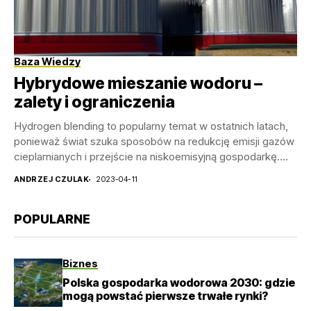
Baza Wiedzy
Hybrydowe mieszanie wodoru –
zalety i ograniczenia
Hydrogen blending to popularny temat w ostatnich latach,
ponieważ świat szuka sposobów na redukcję emisji gazów
cieplarnianych i przejście na niskoemisyjną gospodarkę.
Mieszanie...
ANDRZEJ CZULAK
2023-04-11
POPULARNE
Biznes
Polska gospodarka wodorowa 2030: gdzie
mogą powstać pierwsze trwałe rynki?