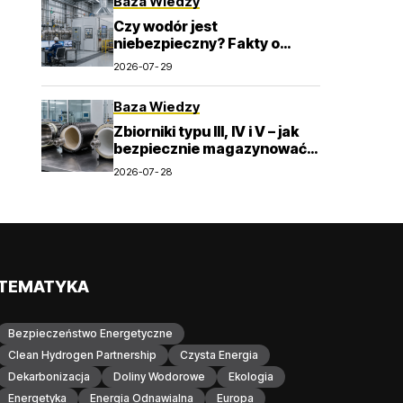
Baza Wiedzy
Czy wodór jest
niebezpieczny? Fakty o
zapłonie, wentylacji i detekcji
2026-07-29
Baza Wiedzy
Zbiorniki typu III, IV i V – jak
bezpiecznie magazynować
wodór pod wysokim
2026-07-28
ciśnieniem?
TEMATYKA
Bezpieczeństwo Energetyczne
Clean Hydrogen Partnership
Czysta Energia
Dekarbonizacja
Doliny Wodorowe
Ekologia
Energetyka
Energia Odnawialna
Europa