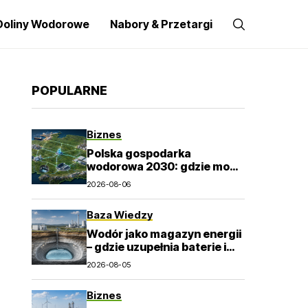
Doliny Wodorowe
Nabory & Przetargi
POPULARNE
Biznes
Polska gospodarka
wodorowa 2030: gdzie mogą
powstać pierwsze trwałe
2026-08-06
rynki?
Baza Wiedzy
Wodór jako magazyn energii
– gdzie uzupełnia baterie i
elektrownie szczytowo-
2026-08-05
pompowe?
Biznes