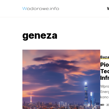
geneza
Baza
Pio
Te
Inf
Wpro
Energ
konce
kompu
WI
2