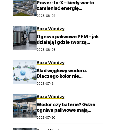
Power-to-X – kiedy warto
zamieniać energię
odnawialną w wodór i e-
2026-08-04
paliwa?
Baza Wiedzy
Ogniwa paliwowe PEM – jak
działają i gdzie tworzą
wartość dla przemysłu?
2026-08-03
Baza Wiedzy
Ślad węglowy wodoru.
Dlaczego kolor nie
wystarcza do oceny emisji? –
2026-07-31
>
Baza Wiedzy
Wodór czy baterie? Gdzie
ogniwa paliwowe mają
największy sens w
2026-07-30
transporcie