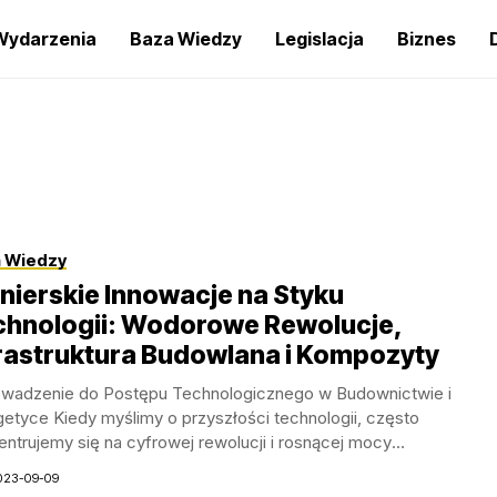
Wydarzenia
Baza Wiedzy
Legislacja
Biznes
 Wiedzy
nierskie Innowacje na Styku
chnologii: Wodorowe Rewolucje,
rastruktura Budowlana i Kompozyty
wadzenie do Postępu Technologicznego w Budownictwie i
etyce Kiedy myślimy o przyszłości technologii, często
ntrujemy się na cyfrowej rewolucji i rosnącej mocy
tacyjnej....
023-09-09