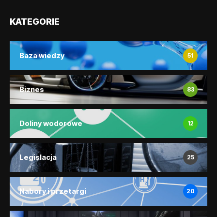
KATEGORIE
Baza wiedzy
51
Biznes
83
Doliny wodorowe
12
Legislacja
25
Nabory i przetargi
20