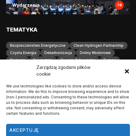
Wydarzenia
78
TEMATYKA
Bezpieczeństwo Energetyczne
Clean Hydrogen Partnership
Czysta Energia
Dekarbonizacja
Doliny Wodorowe
Ekologia
Energetyka
Energia Odnawialna
Europa
Zarządzaj zgodami plików
Gospodarka Wodorowa
H2
Hydrogen Europe
cookie
Infrastruktura
Infrastruktura Wodorowa
Innowacje
Inwestycje
Komisja Europejska
Konferencja
We use technologies like cookies to store and/or access device
Magazynowanie Energii
Magazynowanie Wodoru
information. We do this to improve browsing experience and to show
Małopolska
Neutralność Klimatyczna
(non-) personalized ads. Consenting to these technologies will allow
us to process data such as browsing behavior or unique IDs on this
Odnawialne Źródła Energii
Ogniwa Paliwowe
Orlen
site. Not consenting or withdrawing consent, may adversely affect
OZE
Polska
Produkcja Wodoru
Przemysł
certain features and functions.
Przemysł Wodorowy
Stacje Tankowania Wodoru
Technologia Wodorowa
Technologie Wodorowe
AKCEPTUJĘ
Transformacja Energetyczna
Transport