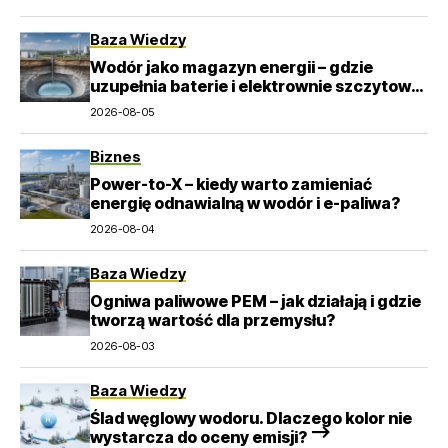
Baza Wiedzy
Wodór jako magazyn energii – gdzie
uzupełnia baterie i elektrownie szczytowo-
pompowe?
2026-08-05
Biznes
Power-to-X – kiedy warto zamieniać
energię odnawialną w wodór i e-paliwa?
2026-08-04
Baza Wiedzy
Ogniwa paliwowe PEM – jak działają i gdzie
tworzą wartość dla przemysłu?
2026-08-03
Baza Wiedzy
Ślad węglowy wodoru. Dlaczego kolor nie
wystarcza do oceny emisji? –>