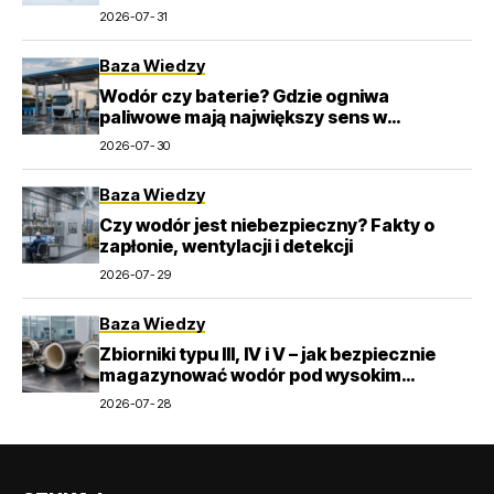
2026-07-31
Baza Wiedzy
Wodór czy baterie? Gdzie ogniwa
paliwowe mają największy sens w
transporcie
2026-07-30
Baza Wiedzy
Czy wodór jest niebezpieczny? Fakty o
zapłonie, wentylacji i detekcji
2026-07-29
Baza Wiedzy
Zbiorniki typu III, IV i V – jak bezpiecznie
magazynować wodór pod wysokim
ciśnieniem?
2026-07-28