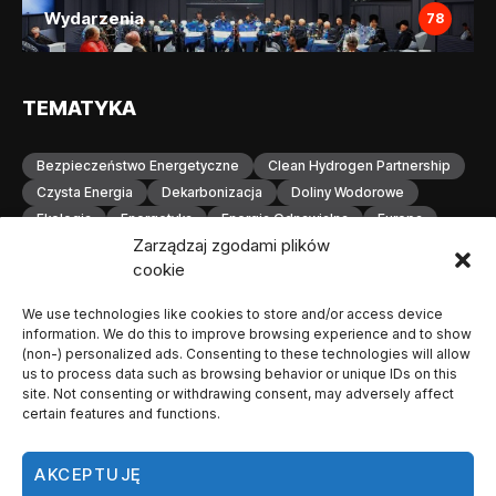
Wydarzenia
78
TEMATYKA
Bezpieczeństwo Energetyczne
Clean Hydrogen Partnership
Czysta Energia
Dekarbonizacja
Doliny Wodorowe
Ekologia
Energetyka
Energia Odnawialna
Europa
Zarządzaj zgodami plików
Gospodarka Wodorowa
H2
Hydrogen Europe
cookie
Infrastruktura
Infrastruktura Wodorowa
Innowacje
Inwestycje
Komisja Europejska
Konferencja
We use technologies like cookies to store and/or access device
Magazynowanie Energii
Magazynowanie Wodoru
information. We do this to improve browsing experience and to show
Małopolska
Neutralność Klimatyczna
(non-) personalized ads. Consenting to these technologies will allow
us to process data such as browsing behavior or unique IDs on this
Odnawialne Źródła Energii
Ogniwa Paliwowe
Orlen
site. Not consenting or withdrawing consent, may adversely affect
OZE
Polska
Produkcja Wodoru
Przemysł
certain features and functions.
Przemysł Wodorowy
Stacje Tankowania Wodoru
Technologia Wodorowa
Technologie Wodorowe
AKCEPTUJĘ
Transformacja Energetyczna
Transport