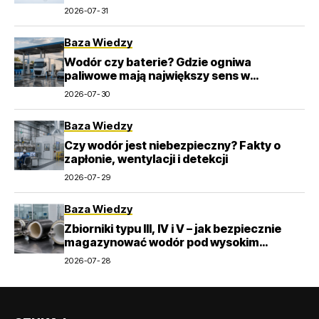
2026-07-31
Baza Wiedzy
Wodór czy baterie? Gdzie ogniwa
paliwowe mają największy sens w
transporcie
2026-07-30
Baza Wiedzy
Czy wodór jest niebezpieczny? Fakty o
zapłonie, wentylacji i detekcji
2026-07-29
Baza Wiedzy
Zbiorniki typu III, IV i V – jak bezpiecznie
magazynować wodór pod wysokim
ciśnieniem?
2026-07-28