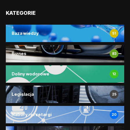
KATEGORIE
Baza wiedzy
51
Biznes
83
Doliny wodorowe
12
Legislacja
25
Nabory i przetargi
20