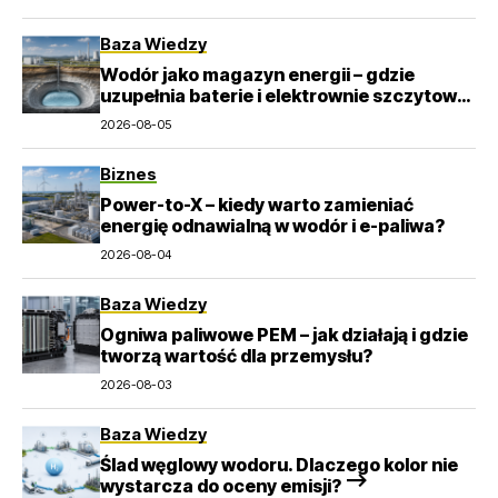
Baza Wiedzy
Wodór jako magazyn energii – gdzie
uzupełnia baterie i elektrownie szczytowo-
pompowe?
2026-08-05
Biznes
Power-to-X – kiedy warto zamieniać
energię odnawialną w wodór i e-paliwa?
2026-08-04
Baza Wiedzy
Ogniwa paliwowe PEM – jak działają i gdzie
tworzą wartość dla przemysłu?
2026-08-03
Baza Wiedzy
Ślad węglowy wodoru. Dlaczego kolor nie
wystarcza do oceny emisji? –>