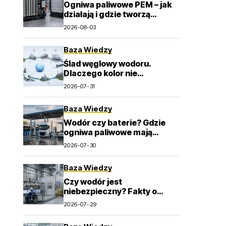
Ogniwa paliwowe PEM – jak
działają i gdzie tworzą
wartość dla przemysłu?
2026-08-03
Baza Wiedzy
Ślad węglowy wodoru.
Dlaczego kolor nie
wystarcza do oceny emisji? –
2026-07-31
>
Baza Wiedzy
Wodór czy baterie? Gdzie
ogniwa paliwowe mają
największy sens w
2026-07-30
transporcie
Baza Wiedzy
Czy wodór jest
niebezpieczny? Fakty o
zapłonie, wentylacji i detekcji
2026-07-29