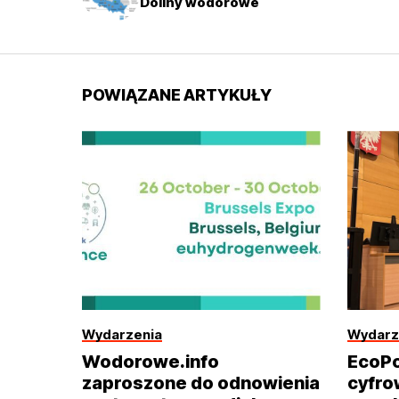
Doliny wodorowe
POWIĄZANE ARTYKUŁY
Wydarzenia
Wydarz
Wodorowe.info
EcoPo
zaproszone do odnowienia
cyfrow