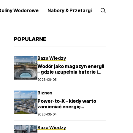
Doliny Wodorowe
Nabory & Przetargi
POPULARNE
Baza Wiedzy
Wodór jako magazyn energii
– gdzie uzupełnia baterie i
elektrownie szczytowo-
2026-08-05
pompowe?
Biznes
Power-to-X – kiedy warto
zamieniać energię
odnawialną w wodór i e-
2026-08-04
paliwa?
Baza Wiedzy