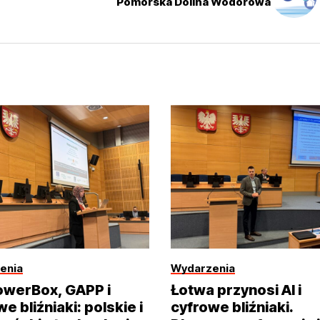
Pomorska Dolina Wodorowa
enia
Wydarzenia
werBox, GAPP i
Łotwa przynosi AI i
e bliźniaki: polskie i
cyfrowe bliźniaki.