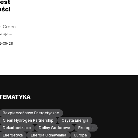
jest
ości
le Green
acja...
6-05-29
TEMATYKA
Bezpieczeństwo Energetyczne
Clean Hydrogen Partnership
Czysta Energia
Dekarbonizacja
Doliny Wodorowe
Ekologia
Energetyka
Energia Odnawialna
Europa