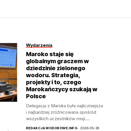
Wydarzenia
Maroko staje się
globalnym graczem w
dziedzinie zielonego
wodoru. Strategia,
projekty i to, czego
Marokańczycy szukają w
Polsce
Delegacja z Maroka była najliczniejsza
i najbardziej zróżnicowana spośród
wszystkich uczestników misji....
REDAKCJA WODOROWE.INFO
2026-05-28