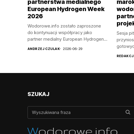
partnerstwa medialnego
marok
European Hydrogen Week
wodor
2026
partn
proje
Wodorowe.info zostało zaproszone
do kontynuacji współpracy jako
Sesja p
partner medialny European Hydrogen
przynios
Week...
gotowyc
ANDRZEJ CZULAK
2026-06-29
REDAKCJ
SZUKAJ