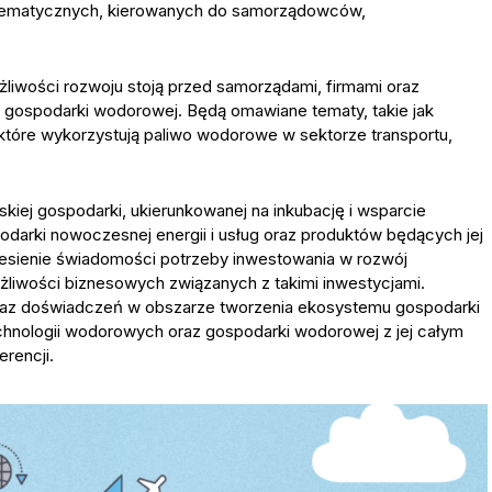
 tematycznych, kierowanych do samorządowców,
żliwości rozwoju stoją przed samorządami, firmami oraz
m gospodarki wodorowej. Będą omawiane tematy, takie jak
 które wykorzystują paliwo wodorowe w sektorze transportu,
kiej gospodarki, ukierunkowanej na inkubację i wsparcie
darki nowoczesnej energii i usług oraz produktów będących jej
iesienie świadomości potrzeby inwestowania w rozwój
żliwości biznesowych związanych z takimi inwestycjami.
oraz doświadczeń w obszarze tworzenia ekosystemu gospodarki
hnologii wodorowych oraz gospodarki wodorowej z jej całym
rencji.