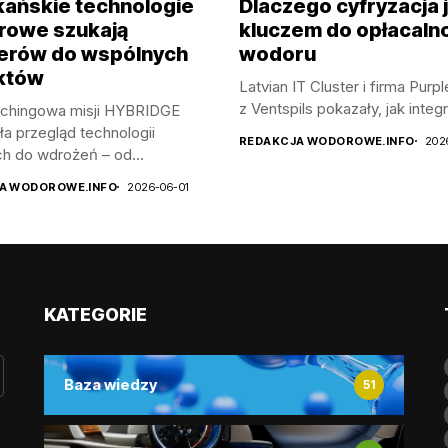
ańskie technologie
Dlaczego cyfryzacja 
owe szukają
kluczem do opłacaln
erów do wspólnych
wodoru
któw
Latvian IT Cluster i firma Purp
z Ventspils pokazały, jak integr
itchingowa misji HYBRIDGE
ła przegląd technologii
REDAKCJA WODOROWE.INFO
202
h do wdrożeń – od...
A WODOROWE.INFO
2026-06-01
KATEGORIE
Baza wiedzy
51