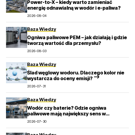
Power-to-X – kiedy warto zamieniać
energię odnawialną w wodór i e-paliwa?
2026-08-04
Baza Wiedzy
Ogniwa paliwowe PEM – jak działają i gdzie
tworzą wartość dla przemysłu?
2026-08-03
Baza Wiedzy
Ślad węglowy wodoru. Dlaczego kolor nie
wystarcza do oceny emisji? –>
2026-07-31
Baza Wiedzy
Wodór czy baterie? Gdzie ogniwa
paliwowe mają największy sens w
transporcie
2026-07-30
Baza Wiedzy