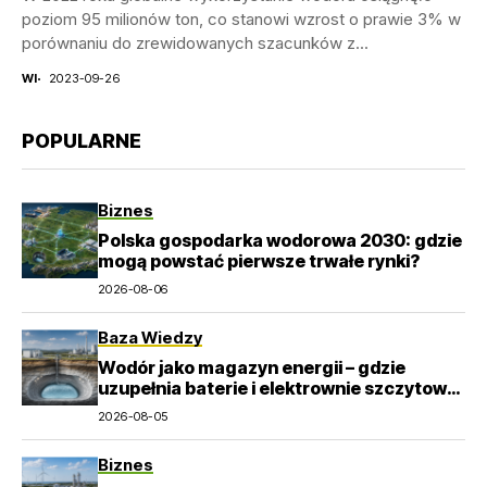
poziom 95 milionów ton, co stanowi wzrost o prawie 3% w
porównaniu do zrewidowanych szacunków z...
WI
2023-09-26
POPULARNE
Biznes
Polska gospodarka wodorowa 2030: gdzie
mogą powstać pierwsze trwałe rynki?
2026-08-06
Baza Wiedzy
Wodór jako magazyn energii – gdzie
uzupełnia baterie i elektrownie szczytowo-
pompowe?
2026-08-05
Biznes