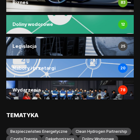
Biznes
83
Doliny wodorowe
12
Legislacja
25
Nabory i przetargi
20
Wydarzenia
78
TEMATYKA
Bezpieczeństwo Energetyczne
Clean Hydrogen Partnership
Czysta Energia
Dekarbonizacja
Doliny Wodorowe