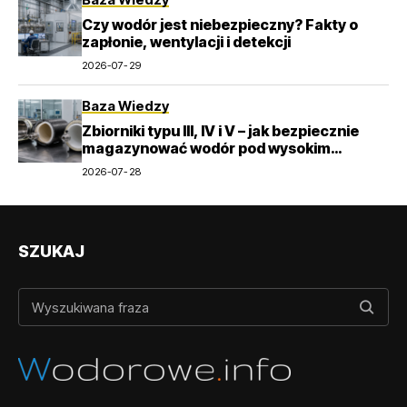
Czy wodór jest niebezpieczny? Fakty o
zapłonie, wentylacji i detekcji
2026-07-29
Baza Wiedzy
Zbiorniki typu III, IV i V – jak bezpiecznie
magazynować wodór pod wysokim
ciśnieniem?
2026-07-28
SZUKAJ