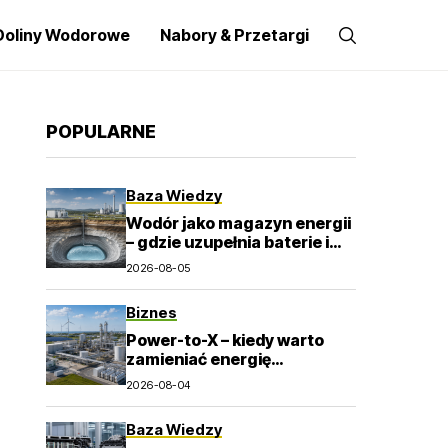
Doliny Wodorowe
Nabory & Przetargi
POPULARNE
Baza Wiedzy
Wodór jako magazyn energii
– gdzie uzupełnia baterie i
elektrownie szczytowo-
2026-08-05
pompowe?
Biznes
Power-to-X – kiedy warto
zamieniać energię
odnawialną w wodór i e-
2026-08-04
paliwa?
Baza Wiedzy