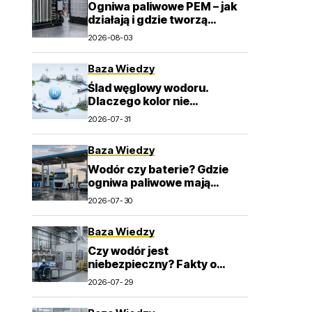
Ogniwa paliwowe PEM – jak
działają i gdzie tworzą
wartość dla przemysłu?
2026-08-03
Baza Wiedzy
Ślad węglowy wodoru.
Dlaczego kolor nie
wystarcza do oceny emisji? –
2026-07-31
>
Baza Wiedzy
Wodór czy baterie? Gdzie
ogniwa paliwowe mają
największy sens w
2026-07-30
transporcie
Baza Wiedzy
Czy wodór jest
niebezpieczny? Fakty o
zapłonie, wentylacji i detekcji
2026-07-29