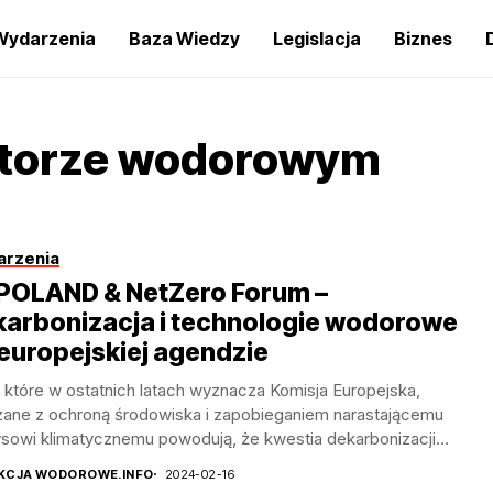
Wydarzenia
Baza Wiedzy
Legislacja
Biznes
ektorze wodorowym
rzenia
POLAND & NetZero Forum –
karbonizacja i technologie wodorowe
europejskiej agendzie
 które w ostatnich latach wyznacza Komisja Europejska,
zane z ochroną środowiska i zapobieganiem narastającemu
ysowi klimatycznemu powodują, że kwestia dekarbonizacji
ysłu stała...
KCJA WODOROWE.INFO
2024-02-16