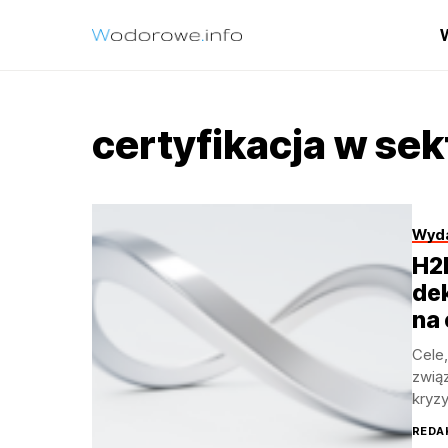
certyfikacja w s
Wyda
H2
de
na 
Cele,
zwią
kryz
przem
REDA