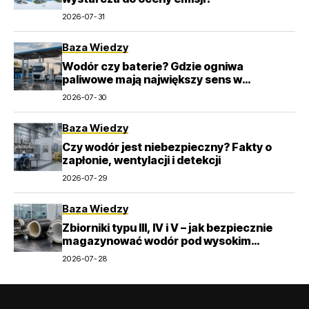
2026-07-31
Baza Wiedzy
Wodór czy baterie? Gdzie ogniwa
paliwowe mają największy sens w
transporcie
2026-07-30
Baza Wiedzy
Czy wodór jest niebezpieczny? Fakty o
zapłonie, wentylacji i detekcji
2026-07-29
Baza Wiedzy
Zbiorniki typu III, IV i V – jak bezpiecznie
magazynować wodór pod wysokim
ciśnieniem?
2026-07-28