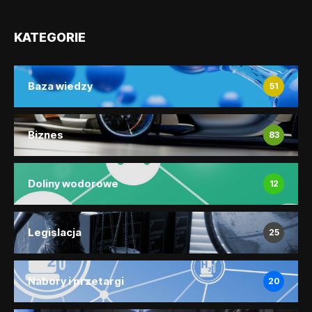
KATEGORIE
Baza wiedzy
51
Biznes
83
Doliny wodorowe
12
Legislacja
25
Nabory i przetargi
20