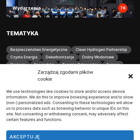
Wydarzenia
78
TEMATYKA
Bezpieczeństwo Energetyczne
Clean Hydrogen Partnership
Czysta Energia
Dekarbonizacja
Doliny Wodorowe
Ekologia
Energetyka
Energia Odnawialna
Europa
Zarządzaj zgodami plików
Gospodarka Wodorowa
H2
Hydrogen Europe
cookie
Infrastruktura
Infrastruktura Wodorowa
Innowacje
Inwestycje
Komisja Europejska
Konferencja
We use technologies like cookies to store and/or access device
Magazynowanie Energii
Magazynowanie Wodoru
information. We do this to improve browsing experience and to show
Małopolska
Neutralność Klimatyczna
(non-) personalized ads. Consenting to these technologies will allow
us to process data such as browsing behavior or unique IDs on this
Odnawialne Źródła Energii
Ogniwa Paliwowe
Orlen
site. Not consenting or withdrawing consent, may adversely affect
OZE
Polska
Produkcja Wodoru
Przemysł
certain features and functions.
Przemysł Wodorowy
Stacje Tankowania Wodoru
Technologia Wodorowa
Technologie Wodorowe
AKCEPTUJĘ
Transformacja Energetyczna
Transport