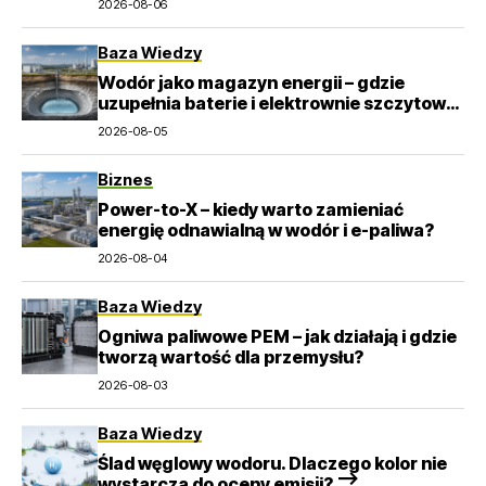
2026-08-06
Baza Wiedzy
Wodór jako magazyn energii – gdzie
uzupełnia baterie i elektrownie szczytowo-
pompowe?
2026-08-05
Biznes
Power-to-X – kiedy warto zamieniać
energię odnawialną w wodór i e-paliwa?
2026-08-04
Baza Wiedzy
Ogniwa paliwowe PEM – jak działają i gdzie
tworzą wartość dla przemysłu?
2026-08-03
Baza Wiedzy
Ślad węglowy wodoru. Dlaczego kolor nie
wystarcza do oceny emisji? –>