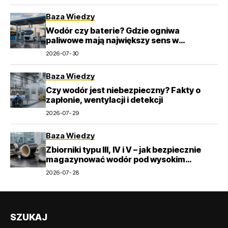
Baza Wiedzy
Wodór czy baterie? Gdzie ogniwa
paliwowe mają największy sens w
transporcie
2026-07-30
Baza Wiedzy
Czy wodór jest niebezpieczny? Fakty o
zapłonie, wentylacji i detekcji
2026-07-29
Baza Wiedzy
Zbiorniki typu III, IV i V – jak bezpiecznie
magazynować wodór pod wysokim
ciśnieniem?
2026-07-28
SZUKAJ