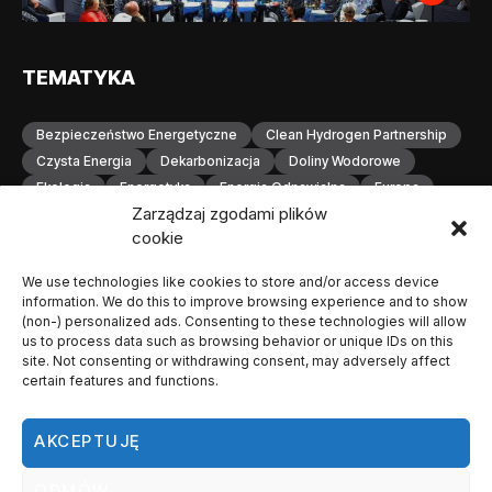
TEMATYKA
Bezpieczeństwo Energetyczne
Clean Hydrogen Partnership
Czysta Energia
Dekarbonizacja
Doliny Wodorowe
Ekologia
Energetyka
Energia Odnawialna
Europa
Zarządzaj zgodami plików
Gospodarka Wodorowa
H2
Hydrogen Europe
cookie
Infrastruktura
Infrastruktura Wodorowa
Innowacje
Inwestycje
Komisja Europejska
Konferencja
We use technologies like cookies to store and/or access device
Magazynowanie Energii
Magazynowanie Wodoru
information. We do this to improve browsing experience and to show
Małopolska
Neutralność Klimatyczna
(non-) personalized ads. Consenting to these technologies will allow
us to process data such as browsing behavior or unique IDs on this
Odnawialne Źródła Energii
Ogniwa Paliwowe
Orlen
site. Not consenting or withdrawing consent, may adversely affect
OZE
Polska
Produkcja Wodoru
Przemysł
certain features and functions.
Przemysł Wodorowy
Stacje Tankowania Wodoru
Technologia Wodorowa
Technologie Wodorowe
AKCEPTUJĘ
Transformacja Energetyczna
Transport
Transport Wodorowy
Unia Europejska
Wodorowa
ODMÓW