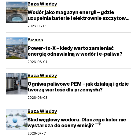
Baza Wiedzy
Wodór jako magazyn energii – gdzie
uzupełnia baterie i elektrownie szczytowo-
pompowe?
2026-08-05
Biznes
Power-to-X – kiedy warto zamieniać
energię odnawialną w wodór i e-paliwa?
2026-08-04
Baza Wiedzy
Ogniwa paliwowe PEM – jak działają i gdzie
tworzą wartość dla przemysłu?
2026-08-03
Baza Wiedzy
Ślad węglowy wodoru. Dlaczego kolor nie
wystarcza do oceny emisji? –>
2026-07-31