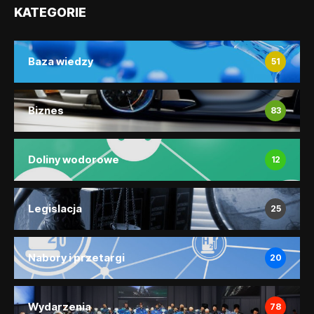
KATEGORIE
Baza wiedzy
51
Biznes
83
Doliny wodorowe
12
Legislacja
25
Nabory i przetargi
20
Wydarzenia
78