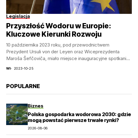
Legislacja
Przyszłość Wodoru w Europie:
Kluczowe Kierunki Rozwoju
10 października 2023 roku, pod przewodnictwem
Prezydent Ursuli von der Leyen oraz Wiceprezydenta
Maroša Šefčoviča, miało miejsce inauguracyjne spotkanie
z cyklu Dialogów o...
WI
2023-10-25
POPULARNE
Biznes
Polska gospodarka wodorowa 2030: gdzie
mogą powstać pierwsze trwałe rynki?
2026-08-06