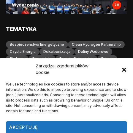
Wydarzenia
78
TEMATYKA
Bezpieczeństwo Energetyczne
Clean Hydrogen Partnership
Czysta Energia
Dekarbonizacja
Doliny Wodorowe
Ekologia
Energetyka
Energia Odnawialna
Europa
Zarządzaj zgodami plików
Gospodarka Wodorowa
H2
Hydrogen Europe
cookie
Infrastruktura
Infrastruktura Wodorowa
Innowacje
Inwestycje
Komisja Europejska
Konferencja
We use technologies like cookies to store and/or access device
Magazynowanie Energii
Magazynowanie Wodoru
information. We do this to improve browsing experience and to show
Małopolska
Neutralność Klimatyczna
(non-) personalized ads. Consenting to these technologies will allow
us to process data such as browsing behavior or unique IDs on this
Odnawialne Źródła Energii
Ogniwa Paliwowe
Orlen
site. Not consenting or withdrawing consent, may adversely affect
OZE
Polska
Produkcja Wodoru
Przemysł
certain features and functions.
Przemysł Wodorowy
Stacje Tankowania Wodoru
Technologia Wodorowa
Technologie Wodorowe
AKCEPTUJĘ
Transformacja Energetyczna
Transport