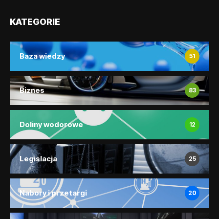
KATEGORIE
Baza wiedzy
51
Biznes
83
Doliny wodorowe
12
Legislacja
25
Nabory i przetargi
20