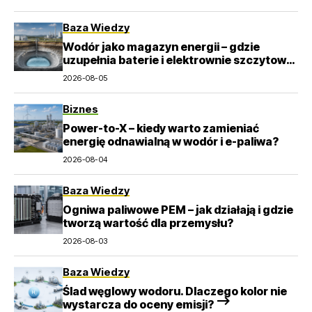
Baza Wiedzy
Wodór jako magazyn energii – gdzie
uzupełnia baterie i elektrownie szczytowo-
pompowe?
2026-08-05
Biznes
Power-to-X – kiedy warto zamieniać
energię odnawialną w wodór i e-paliwa?
2026-08-04
Baza Wiedzy
Ogniwa paliwowe PEM – jak działają i gdzie
tworzą wartość dla przemysłu?
2026-08-03
Baza Wiedzy
Ślad węglowy wodoru. Dlaczego kolor nie
wystarcza do oceny emisji? –>