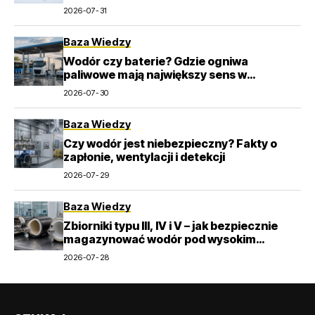
2026-07-31
Baza Wiedzy
Wodór czy baterie? Gdzie ogniwa
paliwowe mają największy sens w
transporcie
2026-07-30
Baza Wiedzy
Czy wodór jest niebezpieczny? Fakty o
zapłonie, wentylacji i detekcji
2026-07-29
Baza Wiedzy
Zbiorniki typu III, IV i V – jak bezpiecznie
magazynować wodór pod wysokim
ciśnieniem?
2026-07-28