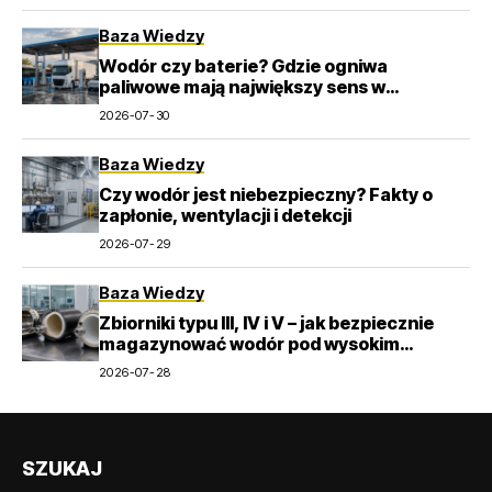
Baza Wiedzy
Wodór czy baterie? Gdzie ogniwa
paliwowe mają największy sens w
transporcie
2026-07-30
Baza Wiedzy
Czy wodór jest niebezpieczny? Fakty o
zapłonie, wentylacji i detekcji
2026-07-29
Baza Wiedzy
Zbiorniki typu III, IV i V – jak bezpiecznie
magazynować wodór pod wysokim
ciśnieniem?
2026-07-28
SZUKAJ