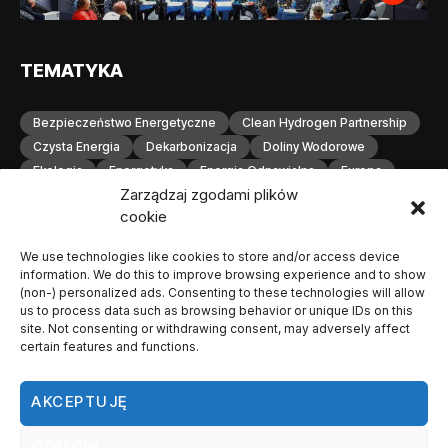
TEMATYKA
Bezpieczeństwo Energetyczne
Clean Hydrogen Partnership
Czysta Energia
Dekarbonizacja
Doliny Wodorowe
Ekologia
Energetyka
Energia Odnawialna
Europa
Zarządzaj zgodami plików
Gospodarka Wodorowa
H2
Hydrogen Europe
cookie
Infrastruktura
Infrastruktura Wodorowa
Innowacje
Inwestycje
Komisja Europejska
Konferencja
We use technologies like cookies to store and/or access device
Magazynowanie Energii
Magazynowanie Wodoru
information. We do this to improve browsing experience and to show
Małopolska
Neutralność Klimatyczna
(non-) personalized ads. Consenting to these technologies will allow
us to process data such as browsing behavior or unique IDs on this
Odnawialne Źródła Energii
Ogniwa Paliwowe
Orlen
site. Not consenting or withdrawing consent, may adversely affect
OZE
Polska
Produkcja Wodoru
Przemysł
certain features and functions.
Przemysł Wodorowy
Stacje Tankowania Wodoru
Technologia Wodorowa
Technologie Wodorowe
AKCEPTUJĘ
Transformacja Energetyczna
Transport
Transport Wodorowy
Unia Europejska
Wodorowa
ODMÓW