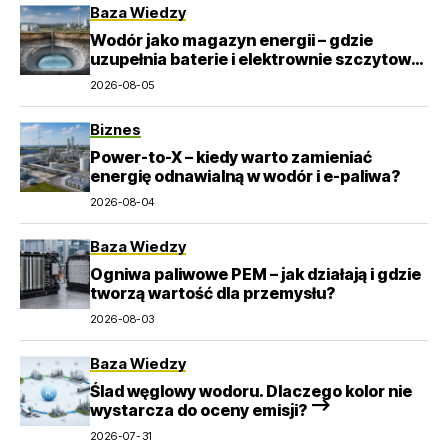
Baza Wiedzy
Wodór jako magazyn energii – gdzie
uzupełnia baterie i elektrownie szczytowo-
pompowe?
2026-08-05
Biznes
Power-to-X – kiedy warto zamieniać
energię odnawialną w wodór i e-paliwa?
2026-08-04
Baza Wiedzy
Ogniwa paliwowe PEM – jak działają i gdzie
tworzą wartość dla przemysłu?
2026-08-03
Baza Wiedzy
Ślad węglowy wodoru. Dlaczego kolor nie
wystarcza do oceny emisji? –>
2026-07-31