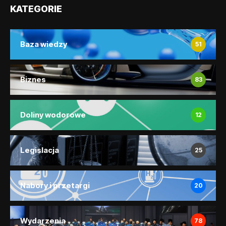
KATEGORIE
Baza wiedzy
51
Biznes
83
Doliny wodorowe
12
Legislacja
25
Nabory i przetargi
20
Wydarzenia
78