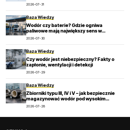
2026-07-31
Baza Wiedzy
Wodór czy baterie? Gdzie ogniwa
paliwowe mają największy sens w
transporcie
2026-07-30
Baza Wiedzy
Czy wodór jest niebezpieczny? Fakty o
zapłonie, wentylacji i detekcji
2026-07-29
Baza Wiedzy
Zbiorniki typu III, IV i V – jak bezpiecznie
magazynować wodór pod wysokim
ciśnieniem?
2026-07-28