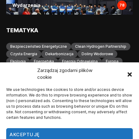
Wydarzenia
78
TEMATYKA
Bezpieczeństwo Energetyczne
Clean Hydrogen Partnership
Czysta Energia
Dekarbonizacja
Doliny Wodorowe
Ekologia
Energetyka
Energia Odnawialna
Europa
Gospodarka Wodorowa
H2
Hydrogen Europe
Zarządzaj zgodami plików
Infrastruktura
Infrastruktura Wodorowa
Innowacje
cookie
Inwestycje
Komisja Europejska
Konferencja
We use technologies like cookies to store and/or access device
Magazynowanie Energii
Magazynowanie Wodoru
information. We do this to improve browsing experience and to show
Małopolska
Neutralność Klimatyczna
(non-) personalized ads. Consenting to these technologies will allow
Odnawialne Źródła Energii
Ogniwa Paliwowe
Orlen
us to process data such as browsing behavior or unique IDs on this
site. Not consenting or withdrawing consent, may adversely affect
OZE
Polska
Produkcja Wodoru
Przemysł
certain features and functions.
Przemysł Wodorowy
Stacje Tankowania Wodoru
Technologia Wodorowa
Technologie Wodorowe
AKCEPTUJĘ
Transformacja Energetyczna
Transport