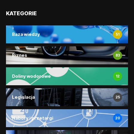
KATEGORIE
Baza wiedzy
51
Biznes
83
Doliny wodorowe
12
Legislacja
25
Nabory i przetargi
20