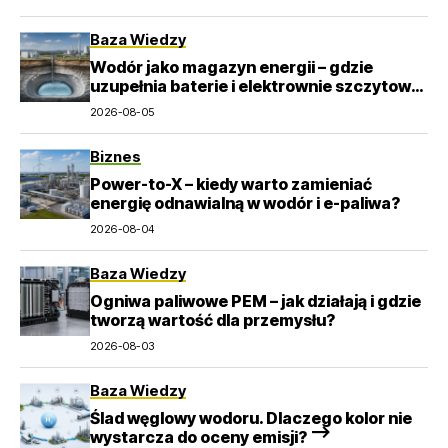
Baza Wiedzy
Wodór jako magazyn energii – gdzie
uzupełnia baterie i elektrownie szczytowo-
pompowe?
2026-08-05
Biznes
Power-to-X – kiedy warto zamieniać
energię odnawialną w wodór i e-paliwa?
2026-08-04
Baza Wiedzy
Ogniwa paliwowe PEM – jak działają i gdzie
tworzą wartość dla przemysłu?
2026-08-03
Baza Wiedzy
Ślad węglowy wodoru. Dlaczego kolor nie
wystarcza do oceny emisji? –>