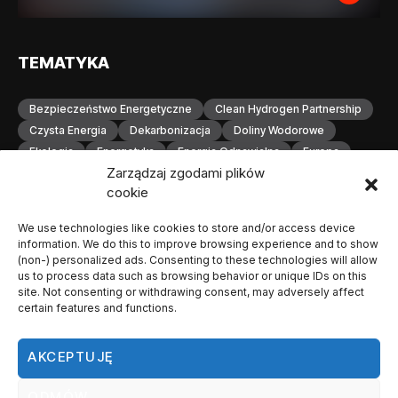
TEMATYKA
Bezpieczeństwo Energetyczne
Clean Hydrogen Partnership
Czysta Energia
Dekarbonizacja
Doliny Wodorowe
Ekologia
Energetyka
Energia Odnawialna
Europa
Zarządzaj zgodami plików
Gospodarka Wodorowa
H2
Hydrogen Europe
cookie
Infrastruktura
Infrastruktura Wodorowa
Innowacje
Inwestycje
Komisja Europejska
Konferencja
We use technologies like cookies to store and/or access device
Magazynowanie Energii
Magazynowanie Wodoru
information. We do this to improve browsing experience and to show
Małopolska
Neutralność Klimatyczna
(non-) personalized ads. Consenting to these technologies will allow
us to process data such as browsing behavior or unique IDs on this
Odnawialne Źródła Energii
Ogniwa Paliwowe
Orlen
site. Not consenting or withdrawing consent, may adversely affect
OZE
Polska
Produkcja Wodoru
Przemysł
certain features and functions.
Przemysł Wodorowy
Stacje Tankowania Wodoru
Technologia Wodorowa
Technologie Wodorowe
AKCEPTUJĘ
Transformacja Energetyczna
Transport
Transport Wodorowy
Unia Europejska
Wodorowa
ODMÓW