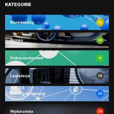
KATEGORIE
Baza wiedzy
51
Biznes
83
Doliny wodorowe
12
Legislacja
25
Nabory i przetargi
20
Wydarzenia
78