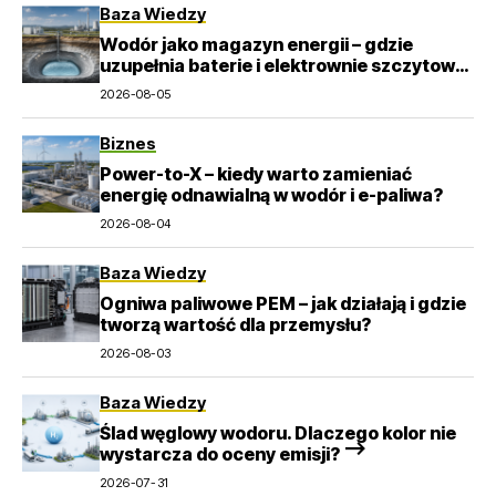
Baza Wiedzy
Wodór jako magazyn energii – gdzie
uzupełnia baterie i elektrownie szczytowo-
pompowe?
2026-08-05
Biznes
Power-to-X – kiedy warto zamieniać
energię odnawialną w wodór i e-paliwa?
2026-08-04
Baza Wiedzy
Ogniwa paliwowe PEM – jak działają i gdzie
tworzą wartość dla przemysłu?
2026-08-03
Baza Wiedzy
Ślad węglowy wodoru. Dlaczego kolor nie
wystarcza do oceny emisji? –>
2026-07-31