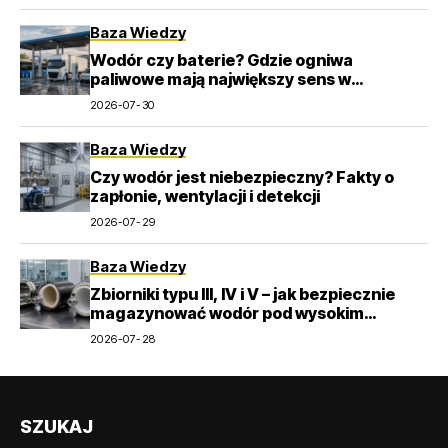
Baza Wiedzy
Wodór czy baterie? Gdzie ogniwa
paliwowe mają największy sens w
transporcie
2026-07-30
Baza Wiedzy
Czy wodór jest niebezpieczny? Fakty o
zapłonie, wentylacji i detekcji
2026-07-29
Baza Wiedzy
Zbiorniki typu III, IV i V – jak bezpiecznie
magazynować wodór pod wysokim
ciśnieniem?
2026-07-28
SZUKAJ