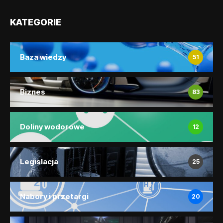
KATEGORIE
Baza wiedzy
51
Biznes
83
Doliny wodorowe
12
Legislacja
25
Nabory i przetargi
20