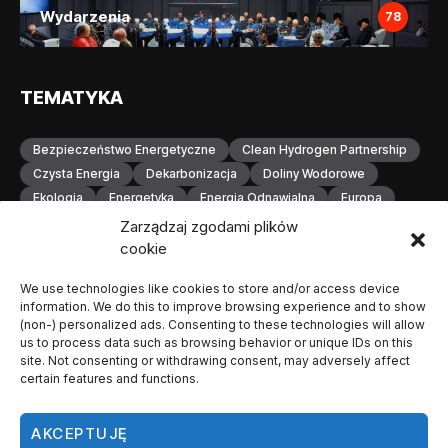
Wydarzenia
78
TEMATYKA
Bezpieczeństwo Energetyczne
Clean Hydrogen Partnership
Czysta Energia
Dekarbonizacja
Doliny Wodorowe
Ekologia
Energetyka
Energia Odnawialna
Europa
Gospodarka Wodorowa
H2
Hydrogen Europe
Zarządzaj zgodami plików
Infrastruktura
Infrastruktura Wodorowa
Innowacje
cookie
Inwestycje
Komisja Europejska
Konferencja
We use technologies like cookies to store and/or access device
Magazynowanie Energii
Magazynowanie Wodoru
information. We do this to improve browsing experience and to show
Małopolska
Neutralność Klimatyczna
(non-) personalized ads. Consenting to these technologies will allow
Odnawialne Źródła Energii
Ogniwa Paliwowe
Orlen
us to process data such as browsing behavior or unique IDs on this
site. Not consenting or withdrawing consent, may adversely affect
OZE
Polska
Produkcja Wodoru
Przemysł
certain features and functions.
Przemysł Wodorowy
Stacje Tankowania Wodoru
Technologia Wodorowa
Technologie Wodorowe
AKCEPTUJĘ
Transformacja Energetyczna
Transport