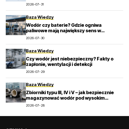
2026-07-31
Baza Wiedzy
Wodór czy baterie? Gdzie ogniwa
paliwowe mają największy sens w
transporcie
2026-07-30
Baza Wiedzy
Czy wodór jest niebezpieczny? Fakty o
zapłonie, wentylacji i detekcji
2026-07-29
Baza Wiedzy
Zbiorniki typu III, IV i V – jak bezpiecznie
magazynować wodór pod wysokim
ciśnieniem?
2026-07-28