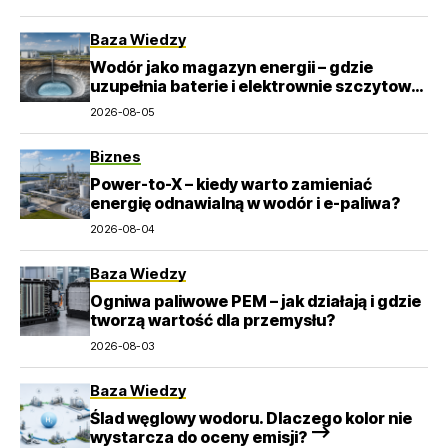
Baza Wiedzy
Wodór jako magazyn energii – gdzie
uzupełnia baterie i elektrownie szczytowo-
pompowe?
2026-08-05
Biznes
Power-to-X – kiedy warto zamieniać
energię odnawialną w wodór i e-paliwa?
2026-08-04
Baza Wiedzy
Ogniwa paliwowe PEM – jak działają i gdzie
tworzą wartość dla przemysłu?
2026-08-03
Baza Wiedzy
Ślad węglowy wodoru. Dlaczego kolor nie
wystarcza do oceny emisji? –>