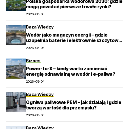
Polska gospodarka wodorowa 2030: gdzie
mogą powstać pierwsze trwałe rynki?
2026-08-06
Baza Wiedzy
Wodór jako magazyn energii – gdzie
uzupełnia baterie i elektrownie szczytowo-
pompowe?
2026-08-05
Biznes
Power-to-X – kiedy warto zamieniać
energię odnawialną w wodór i e-paliwa?
2026-08-04
Baza Wiedzy
Ogniwa paliwowe PEM – jak działają i gdzie
tworzą wartość dla przemysłu?
2026-08-03
Baza Wiedzy