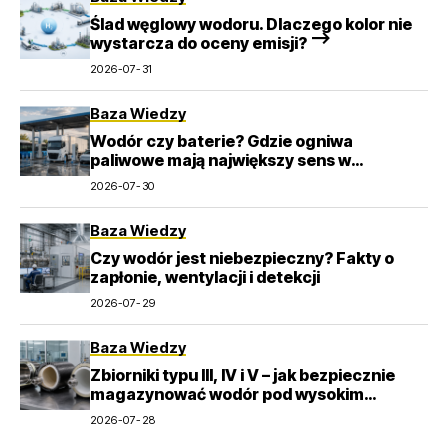
Ślad węglowy wodoru. Dlaczego kolor nie
wystarcza do oceny emisji? –>
2026-07-31
Baza Wiedzy
Wodór czy baterie? Gdzie ogniwa
paliwowe mają największy sens w
transporcie
2026-07-30
Baza Wiedzy
Czy wodór jest niebezpieczny? Fakty o
zapłonie, wentylacji i detekcji
2026-07-29
Baza Wiedzy
Zbiorniki typu III, IV i V – jak bezpiecznie
magazynować wodór pod wysokim
ciśnieniem?
2026-07-28