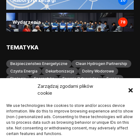
Nabory i przetargi
20
Wydarzenia
78
TEMATYKA
Bezpieczeństwo Energetyczne
Clean Hydrogen Partnership
Czysta Energia
Dekarbonizacja
Doliny Wodorowe
Ekologia
Energetyka
Energia Odnawialna
Europa
Zarządzaj zgodami plików
Gospodarka Wodorowa
H2
Hydrogen Europe
cookie
Infrastruktura
Infrastruktura Wodorowa
Innowacje
Inwestycje
Komisja Europejska
Konferencja
We use technologies like cookies to store and/or access device
Magazynowanie Energii
Magazynowanie Wodoru
information. We do this to improve browsing experience and to show
Małopolska
Neutralność Klimatyczna
(non-) personalized ads. Consenting to these technologies will allow
us to process data such as browsing behavior or unique IDs on this
Odnawialne Źródła Energii
Ogniwa Paliwowe
Orlen
site. Not consenting or withdrawing consent, may adversely affect
OZE
Polska
Produkcja Wodoru
Przemysł
certain features and functions.
Przemysł Wodorowy
Stacje Tankowania Wodoru