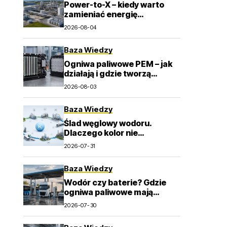
Power-to-X – kiedy warto
zamieniać energię
odnawialną w wodór i e-
2026-08-04
paliwa?
Baza Wiedzy
Ogniwa paliwowe PEM – jak
działają i gdzie tworzą
wartość dla przemysłu?
2026-08-03
Baza Wiedzy
Ślad węglowy wodoru.
Dlaczego kolor nie
wystarcza do oceny emisji? –
2026-07-31
>
Baza Wiedzy
Wodór czy baterie? Gdzie
ogniwa paliwowe mają
największy sens w
2026-07-30
transporcie