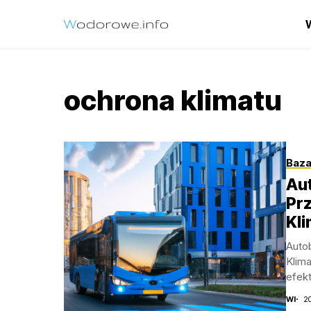
ochrona klimatu
Baza
Au
Prz
Kl
Auto
Klim
efek
WI
2