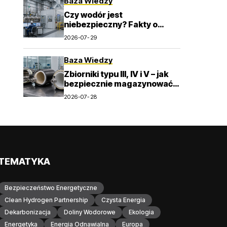
Baza Wiedzy
Czy wodór jest
niebezpieczny? Fakty o
zapłonie, wentylacji i detekcji
2026-07-29
Baza Wiedzy
Zbiorniki typu III, IV i V – jak
bezpiecznie magazynować
wodór pod wysokim
2026-07-28
ciśnieniem?
TEMATYKA
Bezpieczeństwo Energetyczne
Clean Hydrogen Partnership
Czysta Energia
Dekarbonizacja
Doliny Wodorowe
Ekologia
Energetyka
Energia Odnawialna
Europa