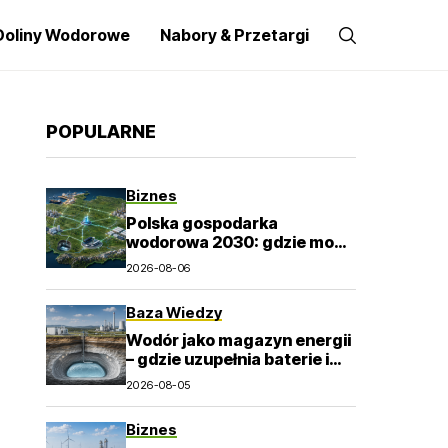
Doliny Wodorowe
Nabory & Przetargi
POPULARNE
Biznes
Polska gospodarka
wodorowa 2030: gdzie mogą
powstać pierwsze trwałe
2026-08-06
rynki?
Baza Wiedzy
Wodór jako magazyn energii
– gdzie uzupełnia baterie i
elektrownie szczytowo-
2026-08-05
pompowe?
Biznes