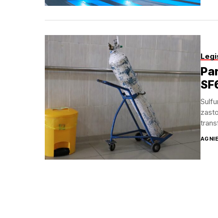
Legi
Par
SF
Sulfu
zast
trans
AGNI