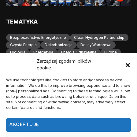
TEMATYKA
Bezpieczeństwo Energetyczne
Clean Hydrogen Partnership
Czysta Energia
Dekarbonizacja
Doliny Wodorowe
Ekologia
Energetyka
Energia Odnawialna
Europa
Gospodarka Wodorowa
H2
Hydrogen Europe
Zarządzaj zgodami plików
Infrastruktura
Infrastruktura Wodorowa
Innowacje
cookie
Inwestycje
Komisja Europejska
Konferencja
We use technologies like cookies to store and/or access device
Magazynowanie Energii
Magazynowanie Wodoru
information. We do this to improve browsing experience and to show
Małopolska
Neutralność Klimatyczna
(non-) personalized ads. Consenting to these technologies will allow
Odnawialne Źródła Energii
Ogniwa Paliwowe
Orlen
us to process data such as browsing behavior or unique IDs on this
site. Not consenting or withdrawing consent, may adversely affect
OZE
Polska
Produkcja Wodoru
Przemysł
certain features and functions.
Przemysł Wodorowy
Stacje Tankowania Wodoru
Technologia Wodorowa
Technologie Wodorowe
AKCEPTUJĘ
Transformacja Energetyczna
Transport
Transport Wodorowy
Unia Europejska
Wodorowa