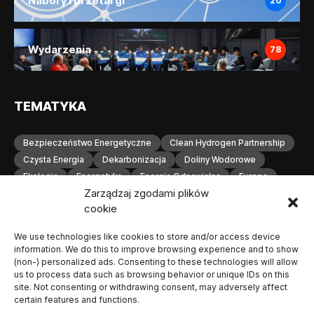
Nabory i przetargi
20
Wydarzenia
78
TEMATYKA
Bezpieczeństwo Energetyczne
Clean Hydrogen Partnership
Czysta Energia
Dekarbonizacja
Doliny Wodorowe
Ekologia
Energetyka
Energia Odnawialna
Europa
Zarządzaj zgodami plików
Gospodarka Wodorowa
H2
Hydrogen Europe
cookie
Infrastruktura
Infrastruktura Wodorowa
Innowacje
Inwestycje
Komisja Europejska
Konferencja
We use technologies like cookies to store and/or access device
Magazynowanie Energii
Magazynowanie Wodoru
information. We do this to improve browsing experience and to show
Małopolska
Neutralność Klimatyczna
(non-) personalized ads. Consenting to these technologies will allow
us to process data such as browsing behavior or unique IDs on this
Odnawialne Źródła Energii
Ogniwa Paliwowe
Orlen
site. Not consenting or withdrawing consent, may adversely affect
OZE
Polska
Produkcja Wodoru
Przemysł
certain features and functions.
Przemysł Wodorowy
Stacje Tankowania Wodoru