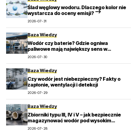
Ślad węglowy wodoru. Dlaczego kolor nie
wystarcza do oceny emisji? –>
2026-07-31
Baza Wiedzy
Wodór czy baterie? Gdzie ogniwa
paliwowe mają największy sens w
transporcie
2026-07-30
Baza Wiedzy
Czy wodór jest niebezpieczny? Fakty o
zapłonie, wentylacji i detekcji
2026-07-29
Baza Wiedzy
Zbiorniki typu III, IV i V – jak bezpiecznie
magazynować wodór pod wysokim
ciśnieniem?
2026-07-28