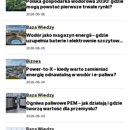
Polska gospodarka wodorowa 2030: gdzie
mogą powstać pierwsze trwałe rynki?
2026-08-06
Baza Wiedzy
Wodór jako magazyn energii – gdzie
uzupełnia baterie i elektrownie szczytowo-
pompowe?
2026-08-05
Biznes
Power-to-X – kiedy warto zamieniać
energię odnawialną w wodór i e-paliwa?
2026-08-04
Baza Wiedzy
Ogniwa paliwowe PEM – jak działają i gdzie
tworzą wartość dla przemysłu?
2026-08-03
Baza Wiedzy