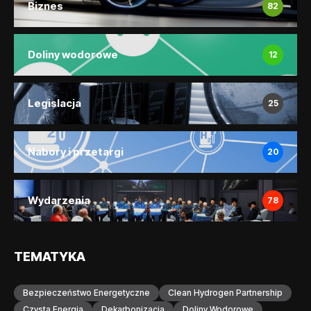
Biznes
82
Doliny wodorowe
12
Legislacja
25
Nabory i przetargi
20
Wydarzenia
78
TEMATYKA
Bezpieczeństwo Energetyczne
Clean Hydrogen Partnership
Czysta Energia
Dekarbonizacja
Doliny Wodorowe