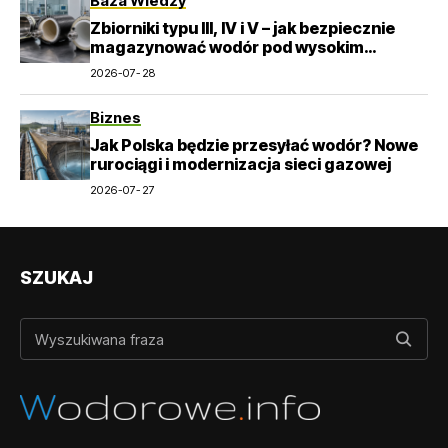
Baza Wiedzy
Zbiorniki typu III, IV i V – jak bezpiecznie
magazynować wodór pod wysokim
ciśnieniem?
2026-07-28
Biznes
Jak Polska będzie przesyłać wodór? Nowe
rurociągi i modernizacja sieci gazowej
2026-07-27
SZUKAJ