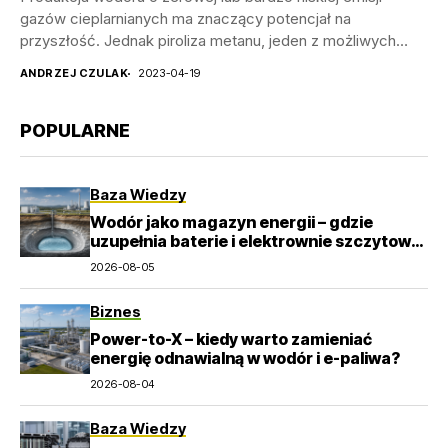
gazów cieplarnianych ma znaczący potencjał na
przyszłość. Jednak piroliza metanu, jeden z możliwych
procesów, stawia...
ANDRZEJ CZULAK
2023-04-19
POPULARNE
Baza Wiedzy
Wodór jako magazyn energii – gdzie
uzupełnia baterie i elektrownie szczytowo-
pompowe?
2026-08-05
Biznes
Power-to-X – kiedy warto zamieniać
energię odnawialną w wodór i e-paliwa?
2026-08-04
Baza Wiedzy