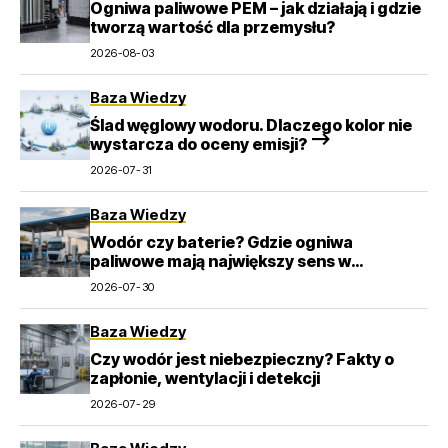
Ogniwa paliwowe PEM – jak działają i gdzie
tworzą wartość dla przemysłu?
2026-08-03
Baza Wiedzy
Ślad węglowy wodoru. Dlaczego kolor nie
wystarcza do oceny emisji? –>
2026-07-31
Baza Wiedzy
Wodór czy baterie? Gdzie ogniwa
paliwowe mają największy sens w
transporcie
2026-07-30
Baza Wiedzy
Czy wodór jest niebezpieczny? Fakty o
zapłonie, wentylacji i detekcji
2026-07-29