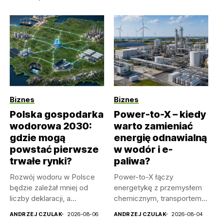
Biznes
Biznes
Polska gospodarka
Power-to-X – kiedy
wodorowa 2030:
warto zamieniać
gdzie mogą
energię odnawialną
powstać pierwsze
w wodór i e-
trwałe rynki?
paliwa?
Rozwój wodoru w Polsce
Power-to-X łączy
będzie zależał mniej od
energetykę z przemysłem
liczby deklaracji, a
chemicznym, transportem i
bardziej...
magazynowaniem. Jego
ANDRZEJ CZULAK
2026-08-06
ANDRZEJ CZULAK
2026-08-04