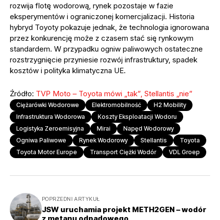
rozwija flotę wodorową, rynek pozostaje w fazie
eksperymentów i ograniczonej komercjalizacji. Historia
hybryd Toyoty pokazuje jednak, że technologia ignorowana
przez konkurencję może z czasem stać się rynkowym
standardem. W przypadku ogniw paliwowych ostateczne
rozstrzygnięcie przyniesie rozwój infrastruktury, spadek
kosztów i polityka klimatyczna UE.
Źródło:
TVP Moto – Toyota mówi „tak”, Stellantis „nie”
Ciężarówki Wodorowe
Elektromobilność
H2 Mobility
Infrastruktura Wodorowa
Koszty Eksploatacji Wodoru
Logistyka Zeroemisyjna
Mirai
Napęd Wodorowy
Ogniwa Paliwowe
Rynek Wodorowy
Stellantis
Toyota
Toyota Motor Europe
Transport Ciężki Wodór
VDL Groep
POPRZEDNI ARTYKUŁ
JSW uruchamia projekt METH2GEN – wodór
z metanu odpadowego