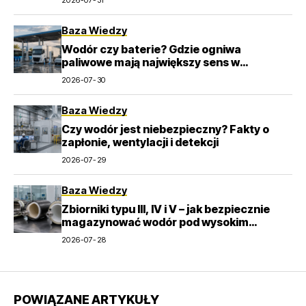
2026-07-31
Baza Wiedzy
Wodór czy baterie? Gdzie ogniwa
paliwowe mają największy sens w
transporcie
2026-07-30
Baza Wiedzy
Czy wodór jest niebezpieczny? Fakty o
zapłonie, wentylacji i detekcji
2026-07-29
Baza Wiedzy
Zbiorniki typu III, IV i V – jak bezpiecznie
magazynować wodór pod wysokim
ciśnieniem?
2026-07-28
POWIĄZANE ARTYKUŁY