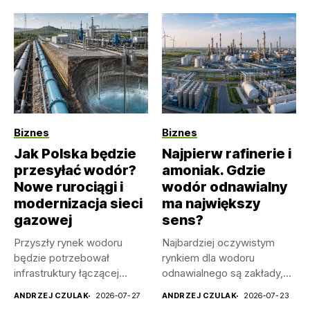
sens pojawia...
Biznes
Biznes
Jak Polska będzie
Najpierw rafinerie i
przesyłać wodór?
amoniak. Gdzie
Nowe rurociągi i
wodór odnawialny
modernizacja sieci
ma największy
gazowej
sens?
Przyszły rynek wodoru
Najbardziej oczywistym
będzie potrzebował
rynkiem dla wodoru
infrastruktury łączącej
odnawialnego są zakłady,
producentów z przemysłem
które już dziś zużywają...
ANDRZEJ CZULAK
2026-07-27
ANDRZEJ CZULAK
2026-07-23
i magazynami....