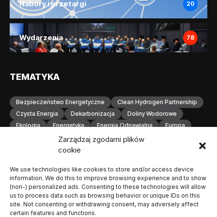
Nabory i przetargi
20
Wydarzenia
78
TEMATYKA
Bezpieczeństwo Energetyczne
Clean Hydrogen Partnership
Czysta Energia
Dekarbonizacja
Doliny Wodorowe
Ekologia
Energetyka
Energia Odnawialna
Europa
Gospodarka Wodorowa
H2
Hydrogen Europe
Zarządzaj zgodami plików
Infrastruktura
Infrastruktura Wodorowa
Innowacje
cookie
Inwestycje
Komisja Europejska
Konferencja
We use technologies like cookies to store and/or access device
Magazynowanie Energii
Magazynowanie Wodoru
information. We do this to improve browsing experience and to show
Małopolska
Neutralność Klimatyczna
(non-) personalized ads. Consenting to these technologies will allow
Odnawialne Źródła Energii
Ogniwa Paliwowe
Orlen
us to process data such as browsing behavior or unique IDs on this
site. Not consenting or withdrawing consent, may adversely affect
OZE
Polska
Produkcja Wodoru
Przemysł
certain features and functions.