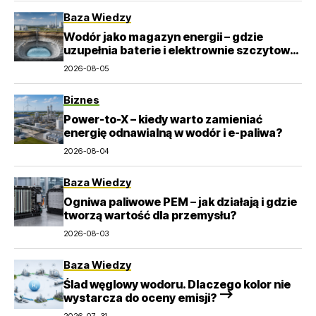
Baza Wiedzy
Wodór jako magazyn energii – gdzie
uzupełnia baterie i elektrownie szczytowo-
pompowe?
2026-08-05
Biznes
Power-to-X – kiedy warto zamieniać
energię odnawialną w wodór i e-paliwa?
2026-08-04
Baza Wiedzy
Ogniwa paliwowe PEM – jak działają i gdzie
tworzą wartość dla przemysłu?
2026-08-03
Baza Wiedzy
Ślad węglowy wodoru. Dlaczego kolor nie
wystarcza do oceny emisji? –>